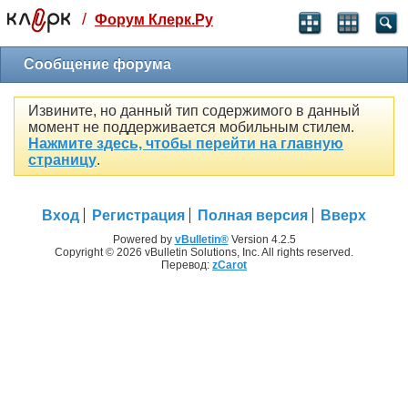
/
Форум Клерк.Ру
Святые угодники, Клерк без рекламы
прекрасен:)
Сообщение форума
месяц
Извините, но данный тип содержимого в данный
99
₽
момент не поддерживается мобильным стилем.
3 месяца
Нажмите здесь, чтобы перейти на главную
259
₽
страницу
.
-10%
полгода
499
₽
Вход
Регистрация
Полная версия
Вверх
-15%
Отмена
Оплатить
Powered by
vBulletin®
Version 4.2.5
Copyright © 2026 vBulletin Solutions, Inc. All rights reserved.
Перевод:
zCarot