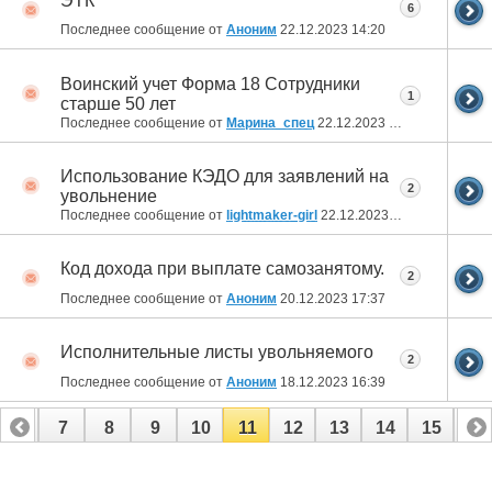
ЭТК
6
Последнее сообщение от
Аноним
22.12.2023
14:20
Воинский учет Форма 18 Сотрудники
1
старше 50 лет
Последнее сообщение от
Марина_спец
22.12.2023
13:16
Использование КЭДО для заявлений на
2
увольнение
Последнее сообщение от
lightmaker-girl
22.12.2023
11:46
Код дохода при выплате самозанятому.
2
Последнее сообщение от
Аноним
20.12.2023
17:37
Исполнительные листы увольняемого
2
Последнее сообщение от
Аноним
18.12.2023
16:39
6
7
8
9
10
11
12
13
14
15
16
22
23
24
25
26
27