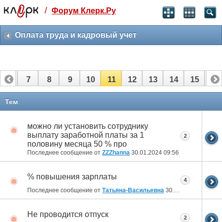
/
Форум Клерк.Ру
Святые угодники, Клерк без рекламы
прекрасен:)
Оплата труда и кадровый учет
месяц
99
₽
3 месяца
6
7
8
9
10
11
12
13
14
15
16
259
₽
-10%
полгода
22
23
24
25
26
27
Тем
499
₽
-15%
можно ли установить сотруднику
Отмена
Оплатить
выплату заработной платы за 1
2
половину месяца 50 % про
Последнее сообщение от
ZZZhanna
30.01.2024
09:56
% повышения зарплаты
4
Последнее сообщение от
Татьяна-Васильевна
30.01.2024
08:12
Не проводится отпуск
2