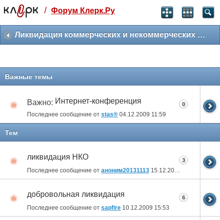
/
Форум Клерк.Ру
Святые угодники, Клерк без рекламы
прекрасен:)
Ликвидация коммерческих и некоммерческих организаций
месяц
99
₽
3 месяца
Важные темы
259
₽
-10%
полгода
Интернет-конференция
Важно:
0
499
₽
Последнее сообщение от
stas®
04.12.2009
11:59
-15%
Отмена
Оплатить
Тем
ликвидация НКО
3
Последнее сообщение от
аноним20131113
15.12.2009
11:32
добровольная ликвидация
6
Последнее сообщение от
sapfire
10.12.2009
15:53