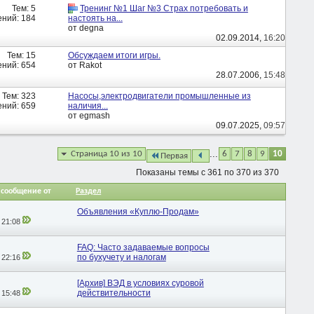
Тем: 5
Тренинг №1 Шаг №3 Страх потребовать и
ний: 184
настоять на...
от degna
02.09.2014,
16:20
Тем: 15
Обсуждаем итоги игры.
ний: 654
от Rakot
28.07.2006,
15:48
Тем: 323
Насосы,электродвигатели промышленные из
ний: 659
наличия...
от egmash
09.07.2025,
09:57
...
Страница 10 из 10
6
7
8
9
10
Первая
Показаны темы с 361 по 370 из 370
 сообщение от
Раздел
Объявления «Куплю-Продам»
,
21:08
FAQ: Часто задаваемые вопросы
по бухучету и налогам
,
22:16
[Архив] ВЭД в условиях суровой
действительности
,
15:48