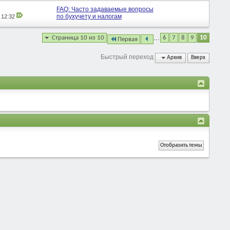
FAQ: Часто задаваемые вопросы
по бухучету и налогам
,
12:32
...
Страница 10 из 10
6
7
8
9
10
Первая
Быстрый переход
Архив
Вверх