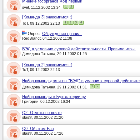
Мнение госорганов Ход первый
1
2
svet, 11.12.2002 13:34
[Команда 3] знакомимся :)
1
2
3
4
ToT, 09.12.2002 22:13
Опрос:
Обсуждение правил.
RedBrandt, 04.12.2002 11:38
ВЭД в условиях суровой действительности. Правила игры.
Демидова Татьяна, 29.11.2002 01:25
[Команда 2] знакомимся :)
ToT, 09.12.2002 22:13
Набор команд для игры "ВЭД" в условиях суровой действите
1
2
Демидова Татьяна, 29.11.2002 01:31
Набор команды с Бухгалтерии.ру
Григорий, 06.12.2002 16:34
Q2. Отчеты по почте
stas®, 30.11.2002 21:20
Q0. Об этом Faq
stas®, 30.11.2002 17:26