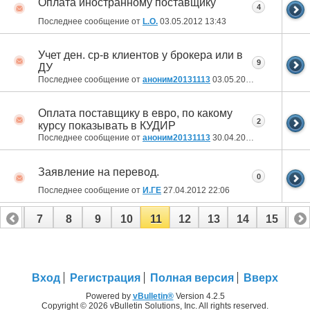
Оплата иностранному поставщику
4
Последнее сообщение от
L.O.
03.05.2012
13:43
Учет ден. ср-в клиентов у брокера или в
9
ДУ
Последнее сообщение от
аноним20131113
03.05.2012
13:00
Оплата поставщику в евро, по какому
2
курсу показывать в КУДИР
Последнее сообщение от
аноним20131113
30.04.2012
21:32
Заявление на перевод.
0
Последнее сообщение от
И.ГЕ
27.04.2012
22:06
6
7
8
9
10
11
12
13
14
15
16
22
23
24
25
26
27
Вход
Регистрация
Полная версия
Вверх
Powered by
vBulletin®
Version 4.2.5
Copyright © 2026 vBulletin Solutions, Inc. All rights reserved.