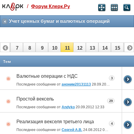
/
Форум Клерк.Ру
Святые угодники, Клерк без рекламы
прекрасен:)
Учет ценных бумаг и валютных операций
месяц
99
₽
3 месяца
6
7
8
9
10
11
12
13
14
15
16
259
₽
-10%
полгода
22
23
24
25
26
27
Тем
499
₽
-15%
Валютные операции с НДС
Отмена
Оплатить
3
Последнее сообщение от
аноним20131113
28.09.2012
09:55
Простой вексель
29
Последнее сообщение от
Andyko
20.09.2012
12:33
Реализация векселя третьего лица
4
Последнее сообщение от
Сергей А.В.
24.08.2012
09:08