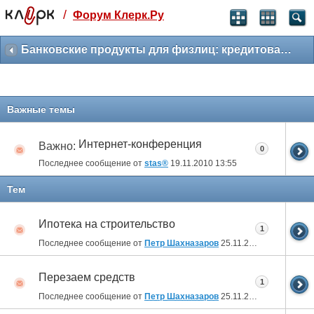
/
Форум Клерк.Ру
Святые угодники, Клерк без рекламы
прекрасен:)
Банковские продукты для физлиц: кредитование, депозиты, спецпредложения
месяц
99
₽
3 месяца
Важные темы
259
₽
-10%
полгода
Интернет-конференция
Важно:
0
499
₽
Последнее сообщение от
stas®
19.11.2010
13:55
-15%
Отмена
Оплатить
Тем
Ипотека на строительство
1
Последнее сообщение от
Петр Шахназаров
25.11.2010
19:23
Перезаем средств
1
Последнее сообщение от
Петр Шахназаров
25.11.2010
19:22