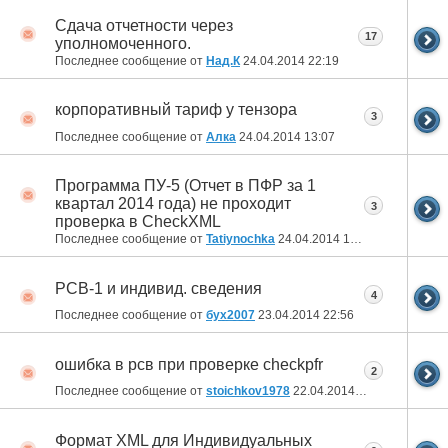
Сдача отчетности через
17
уполномоченного.
Последнее сообщение от
Над.К
24.04.2014
22:19
корпоративный тариф у тензора
3
Последнее сообщение от
Алка
24.04.2014
13:07
Программа ПУ-5 (Отчет в ПФР за 1
квартал 2014 года) не проходит
3
проверка в CheckXML
Последнее сообщение от
Tatiynochka
24.04.2014
12:27
РСВ-1 и индивид. сведения
4
Последнее сообщение от
бух2007
23.04.2014
22:56
ошибка в рсв при проверке checkpfr
2
Последнее сообщение от
stoichkov1978
22.04.2014
22:18
Формат XML для Индивидуальных