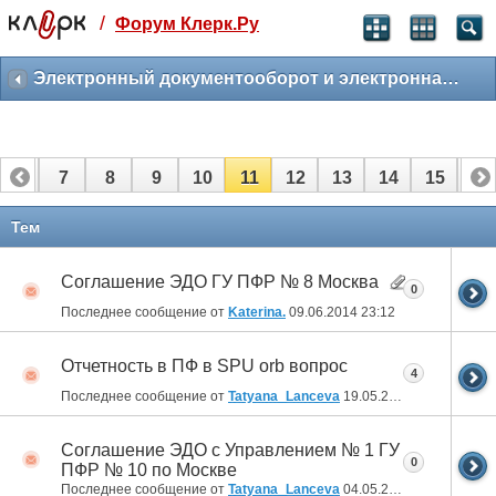
/
Форум Клерк.Ру
Святые угодники, Клерк без рекламы
прекрасен:)
Электронный документооборот и электронная отчетность
месяц
99
₽
3 месяца
6
7
8
9
10
11
12
13
14
15
16
259
₽
-10%
полгода
22
23
24
Тем
499
₽
-15%
Соглашение ЭДО ГУ ПФР № 8 Москва
Отмена
Оплатить
0
Последнее сообщение от
Katerina.
09.06.2014
23:12
Отчетность в ПФ в SPU orb вопрос
4
Последнее сообщение от
Tatyana_Lanceva
19.05.2014
17:06
Соглашение ЭДО с Управлением № 1 ГУ
0
ПФР № 10 по Москве
Последнее сообщение от
Tatyana_Lanceva
04.05.2014
10:42