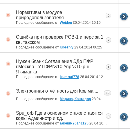
Нормативы в модуле
0
природопользователя
Последнее сообщение от
Weiden
30.04.2014
10:19
Ошибка при проверке РСВ-1 и перс за 1
2
кв. такском
Последнее сообщение от
lubezniy
29.04.2014
06:25
Нужен бланк Соглашения ЭДо ПФР
г.Москва ГУ ПФР№10 Упр№10 р-н
1
Якиманка
Последнее сообщение от
izumrud778
28.04.2014
12:41
Электронная отчётность для Крыма....
10
Последнее сообщение от
Марина, Контадор
28.04.2014
10:32
Spu_orb Где в основном стаже ставятся
3
коды Администр и т.д.
Последнее сообщение от
аноним20141125
28.04.2014
09:47