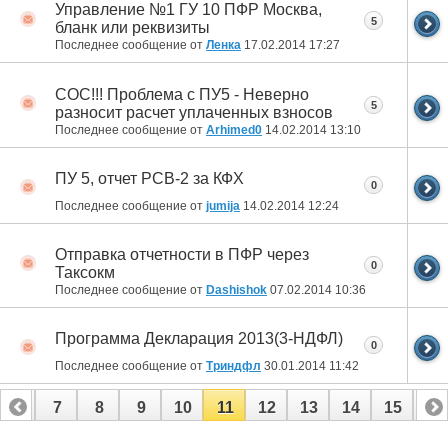
Управление №1 ГУ 10 ПФР Москва,
5
бланк или реквизиты
Последнее сообщение от
Ленка
17.02.2014
17:27
СОС!!! Проблема с ПУ5 - Неверно
5
разносит расчет уплаченных взносов
Последнее сообщение от
Arhimed0
14.02.2014
13:10
ПУ 5, отчет РСВ-2 за КФХ
0
Последнее сообщение от
jumija
14.02.2014
12:24
Отправка отчетности в ПФР через
0
Таксокм
Последнее сообщение от
Dashishok
07.02.2014
10:36
Программа Декларация 2013(3-НДФЛ)
0
Последнее сообщение от
Триндфл
30.01.2014
11:42
6
7
8
9
10
11
12
13
14
15
16
22
23
24