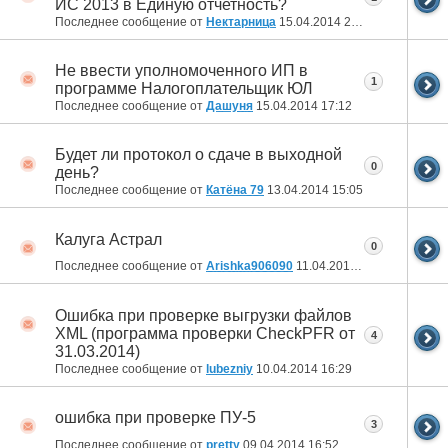
ИС 2013 в Единую отчетность?
Последнее сообщение от
Нектарница
15.04.2014
22:30
Не ввести уполномоченного ИП в
1
программе Налогоплательщик ЮЛ
Последнее сообщение от
Дашуня
15.04.2014
17:12
Будет ли протокол о сдаче в выходной
0
день?
Последнее сообщение от
Катёна 79
13.04.2014
15:05
Калуга Астрал
0
Последнее сообщение от
Arishka906090
11.04.2014
10:41
Ошибка при проверке выгрузки файлов
XML (программа проверки CheckPFR от
4
31.03.2014)
Последнее сообщение от
lubezniy
10.04.2014
16:29
ошибка при проверке ПУ-5
3
Последнее сообщение от
pretty
09.04.2014
16:52