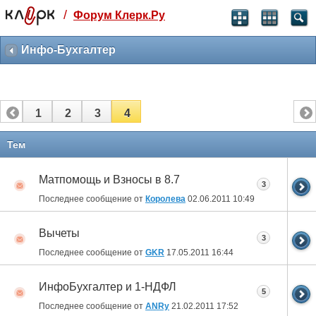
/
Форум Клерк.Ру
Святые угодники, Клерк без рекламы
прекрасен:)
Инфо-Бухгалтер
месяц
99
₽
3 месяца
1
2
3
4
259
₽
-10%
полгода
Тем
499
₽
-15%
Матпомощь и Взносы в 8.7
Отмена
Оплатить
3
Последнее сообщение от
Королева
02.06.2011
10:49
Вычеты
3
Последнее сообщение от
GKR
17.05.2011
16:44
ИнфоБухгалтер и 1-НДФЛ
5
Последнее сообщение от
ANRy
21.02.2011
17:52