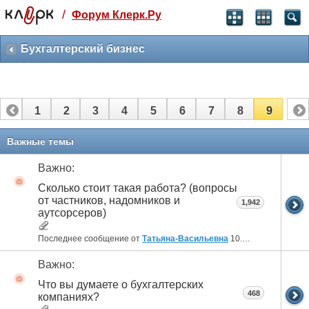
/
Форум Клерк.Ру
Святые угодники, Клерк без рекламы
прекрасен:)
Бухгалтерский бизнес
месяц
99
₽
3 месяца
1
2
3
4
5
6
7
8
9
259
₽
-10%
полгода
Важные темы
499
₽
-15%
Важно:
Отмена
Оплатить
Сколько стоит такая работа? (вопросы
от частников, надомников и
1,942
аутсорсеров)
Последнее сообщение от
Татьяна-Васильевна
10.01.2022
10:33
Важно:
Что вы думаете о бухгалтерских
468
компаниях?