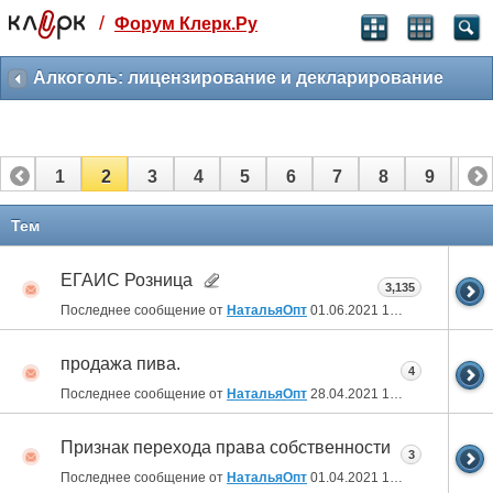
/
Форум Клерк.Ру
Святые угодники, Клерк без рекламы
прекрасен:)
Алкоголь: лицензирование и декларирование
месяц
99
₽
3 месяца
1
2
3
4
5
6
7
8
9
10
259
₽
-10%
полгода
11
12
13
14
15
16
17
18
Тем
499
₽
-15%
ЕГАИС Розница
Отмена
Оплатить
3,135
Последнее сообщение от
НатальяОпт
01.06.2021
12:58
продажа пива.
4
Последнее сообщение от
НатальяОпт
28.04.2021
10:15
Признак перехода права собственности
3
Последнее сообщение от
НатальяОпт
01.04.2021
17:17