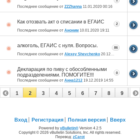
1
Последнее сообщение от
ZZZhanna
11.01.2020
00:16
Как отозвать акт о списании в ЕГАИС
2
Последнее сообщение от
Аноним
10.01.2020
19:11
алкоголь, ЕГАИС с нуля. Вопросы.
86
Последнее сообщение от
Alexey Shevchenko
20.12.2019
11:28
Декларация по пиву с обособленными
0
подразделениями. ПОМОГИТЕ!!!
Последнее сообщение от
Анна1212
19.12.2019
14:55
1
2
3
4
5
6
7
8
9
10
11
12
13
14
15
16
17
18
Вход
Регистрация
Полная версия
Вверх
Powered by
vBulletin®
Version 4.2.5
Copyright © 2026 vBulletin Solutions, Inc. All rights reserved.
Перевод:
zCarot