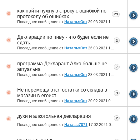
как найти нужную строку с ошибкой по
29
протоколу об ошибках
Последнее сообщение от
НатальяОпт
29.03.2021
11:40
Декларации по пиву - что будет если не
3
сдать.
Последнее сообщение от
НатальяОпт
26.03.2021
16:41
программа Декларант Алко больше не
7
актуальна
Последнее сообщение от
НатальяОпт
23.03.2021
15:32
Не перемещаются остатки со склада в
3
магазин в егоист
Последнее сообщение от
НатальяОпт
20.02.2021
09:52
духи и алкогольная декларация
2
Последнее сообщение от
Наташа7871
17.02.2021
09:37
чек на алкоголь