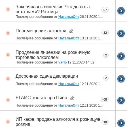
Закончилась лицензия.Что делать с
67
остатками? Розница.
Последнее сообщение от
НатальяОпт
26.11.2020
11:52
Перемещение алкоголя
12
Последнее сообщение от
НатальяОпт
13.11.2020
16:04
Продление лицензии на розничную
2
торговлю алкоголем
Последнее сообщение от
varip
12.11.2020
14:52
Досрочная сдача декларации
2
Последнее сообщение от
НатальяОпт
12.11.2020
13:59
ЕГАИС-только про Пиво
405
Последнее сообщение от
НатальяОпт
12.11.2020
13:57
ИП кафе. продажа алкоголя в розницу/в
18
розлив