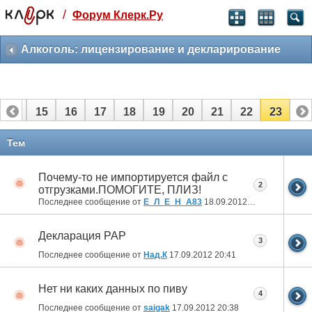
/
Форум Клерк.Ру
Святые угодники, Клерк без рекламы
прекрасен:)
Алкоголь: лицензирование и декларирование
месяц
99
₽
3 месяца
14
15
16
17
18
19
20
21
22
23
259
₽
-10%
полгода
Тем
499
₽
-15%
Почему-то не импортируется файл с
Отмена
Оплатить
2
отгрузками.ПОМОГИТЕ, ПЛИЗ!
Последнее сообщение от
Е_Л_Е_Н_А83
18.09.2012
05:46
Декларация РАР
3
Последнее сообщение от
Над.К
17.09.2012
20:41
Нет ни каких данных по пиву
4
Последнее сообщение от
saigak
17.09.2012
20:38