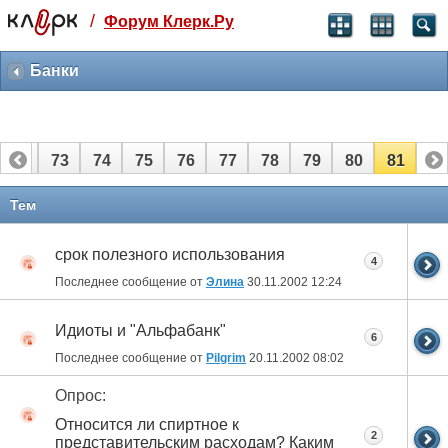
/
Форум Клерк.Ру
Святые угодники, Клерк без рекламы
прекрасен:)
Банки
месяц
99
₽
3 месяца
72
73
74
75
76
77
78
79
80
81
259
₽
-10%
полгода
Тем
499
₽
-15%
срок полезного использования
Отмена
Оплатить
4
Последнее сообщение от
Элинa
30.11.2002
12:24
Идиоты и "Альфабанк"
6
Последнее сообщение от
Pilgrim
20.11.2002
08:02
Опрос:
Относится ли спиртное к
2
представительским расходам? Каким