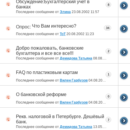
Обсуждение:Бухгалтерский учет в
8
банках
Последнее сообщение от
Элинa
23.08.2002
11:57
Что Вам интересно?
Опрос:
34
Последнее сообщение от
ToT
20.08.2002
11:23
Добро пожаловать, банковские
2
бухгалтера и все все все!!!
Последнее сообщение от
Демидова Татьяна
08.08.2002
04:08
FAQ по пластиковым картам
1
Последнее сообщение от
Вилен Гарбузов
04.08.2002
00:44
О банковской реформе
0
Последнее сообщение от
Вилен Гарбузов
04.08.2002
00:33
Рекв. налоговой в Петербурге. Дешёвый
7
банк.
Последнее сообщение от
Демидова Татьяна
13.05.2002
23:15