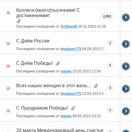
Коллеги-(много)тысячники! С
достижениями!
2,893
Последнее сообщение от
Arhimed0
25.11.2023
11:28
С Днём России
2
Последнее сообщение от
biyabem775
04.09.2023
23:47
С Днём Победы!
0
Последнее сообщение от
gnews
10.05.2023
12:58
Всех наших женщин в этот жень...
3
Последнее сообщение от
biyabem775
22.03.2023
09:42
С Праздником Победы!
2
Последнее сообщение от
gnews
09.05.2022
13:22
20 марта Международный день счастья