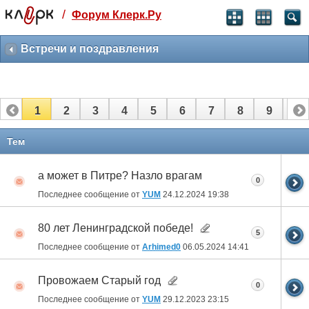
/
Форум Клерк.Ру
Святые угодники, Клерк без рекламы
прекрасен:)
Встречи и поздравления
месяц
99
₽
3 месяца
1
2
3
4
5
6
7
8
9
10
259
₽
-10%
полгода
11
12
13
14
15
16
17
Тем
499
₽
-15%
а может в Питре? Назло врагам
Отмена
Оплатить
0
Последнее сообщение от
YUM
24.12.2024
19:38
80 лет Ленинградской победе!
5
Последнее сообщение от
Arhimed0
06.05.2024
14:41
Провожаем Старый год
0
Последнее сообщение от
YUM
29.12.2023
23:15