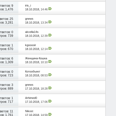
тветов:
9
iris_i
ов: 1,476
18.10.2018,
14:46
ветов:
25
gnews
ов: 3,281
18.10.2018,
13:34
тветов:
0
akvella14s
ров: 739
18.10.2018,
12:39
тветов:
1
kgooooir
ров: 670
18.10.2018,
12:14
тветов:
6
Женщина-Кошка
ов: 1,309
18.10.2018,
10:10
тветов:
0
Котообъект
ров: 723
18.10.2018,
08:53
тветов:
3
gnews
ров: 889
17.10.2018,
18:28
тветов:
1
Arhimed0
ров: 717
17.10.2018,
17:06
ветов:
11
Nikost
ов: 1,761
17.10.2018,
14:59