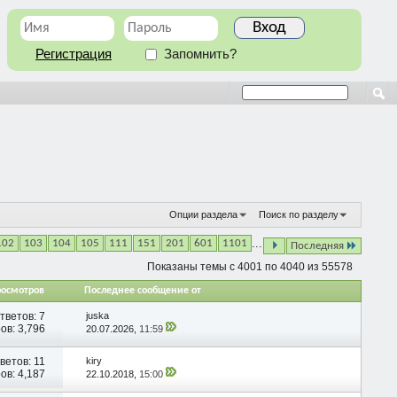
Регистрация
Запомнить?
Опции раздела
Поиск по разделу
...
102
103
104
105
111
151
201
601
1101
Последняя
Показаны темы с 4001 по 4040 из 55578
росмотров
Последнее сообщение от
тветов:
7
juska
ов: 3,796
20.07.2026,
11:59
ветов:
11
kiry
ов: 4,187
22.10.2018,
15:00