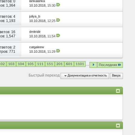
тветов:
0
lankalanka
ов: 1,364
10.10.2018,
15:30
тветов:
4
juliya_b
ов: 1,193
10.10.2018,
12:25
ветов:
16
dmitridir
ов: 1,547
10.10.2018,
11:54
тветов:
2
catgaleew
ров: 771
10.10.2018,
11:29
...
102
103
104
105
111
151
201
601
1101
Последняя
Быстрый переход
Документация и отчетность
Вверх