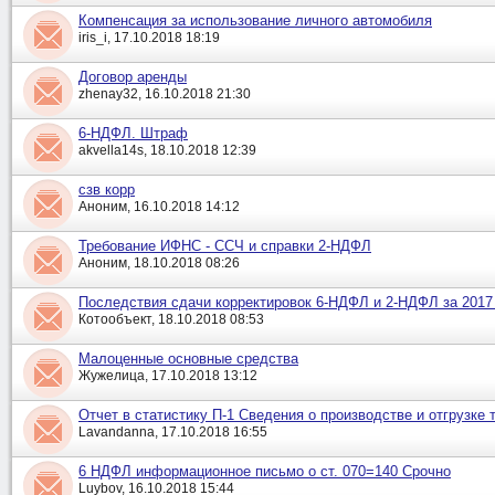
Компенсация за использование личного автомобиля
iris_i, 17.10.2018 18:19
Договор аренды
zhenay32, 16.10.2018 21:30
6-НДФЛ. Штраф
akvella14s, 18.10.2018 12:39
сзв корр
Аноним, 16.10.2018 14:12
Требование ИФНС - ССЧ и справки 2-НДФЛ
Аноним, 18.10.2018 08:26
Последствия сдачи корректировок 6-НДФЛ и 2-НДФЛ за 2017
Котообъект, 18.10.2018 08:53
Малоценные основные средства
Жужелица, 17.10.2018 13:12
Отчет в статистику П-1 Сведения о производстве и отгрузке 
Lavandanna, 17.10.2018 16:55
6 НДФЛ информационное письмо о ст. 070=140 Срочно
Luybov, 16.10.2018 15:44