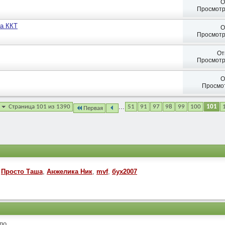
О
Просмотр
на ККТ
О
Просмотр
От
Просмотр
О
Просмот
...
Страница 101 из 1390
51
91
97
98
99
100
101
Первая
Просто Таша
,
Анжелика Ник
,
mvf
,
бух2007
о...