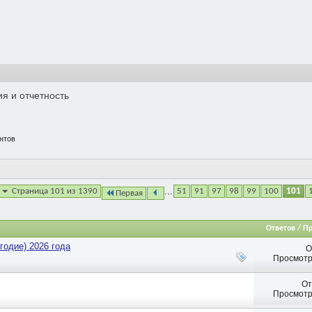
я и отчетность
нтов
...
Страница 101 из 1390
51
91
97
98
99
100
101
Первая
Ответов / П
годие) 2026 года
О
Просмотр
От
Просмотр