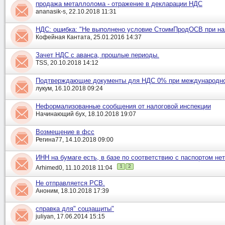
продажа металлолома - отражение в декларации НДС
ananasik-s, 22.10.2018 11:31
НДС: ошибка: "Не выполнено условие СтоимПродОСВ при на
Кофейная Кантата, 25.01.2016 14:37
Зачет НДС с аванса, прошлые периоды.
TSS, 20.10.2018 14:12
Подтверждающие документы для НДС 0% при международно
лукум, 16.10.2018 09:24
Неформализованные сообщения от налоговой инспекции
Начинающий бух, 18.10.2018 19:07
Возмещение в фсс
Регина77, 14.10.2018 09:00
ИНН на бумаге есть, в базе по соответствию с паспортом нет
1
2
Arhimed0, 11.10.2018 11:04
Не отправляется РСВ.
Аноним, 18.10.2018 17:39
справка для" соцзащиты"
juliyan, 17.06.2014 15:15