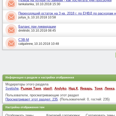
Резерв на потери по займам - как посчитать дни просрочки
lankalanka, 10.10.2018 15:30
Переходящий остаток на 3 кв. 2018 г. по ЕНВД по расходам 
juliya_b, 10.10.2018 10:58
Баланс при ликвидации
dmitridir, 10.10.2018 08:45
СЗВ-М
catgaleew, 10.10.2018 10:48
Информация о разделе и настройки отображения
Модераторы этого раздела
Svetishe
,
Рыжая Таня
,
stas®
,
Andyko
,
Над.К
,
Январь
,
Тоня
,
Ленка
,
Пользователи, просматривающие этот раздел
Просматривают этот раздел: 235
. (Пользователей: 0, гостей: 235)
Настройка отображения тем
Отображать темы ...
Критерий сортировки:
Сортировать темы п