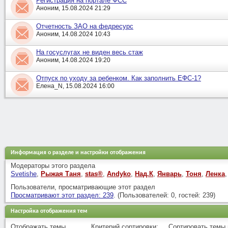
Регистрация на портале ФСС
Аноним, 15.08.2024 21:29
Отчетность ЗАО на федресурс
Аноним, 14.08.2024 10:43
На госуслугах не виден весь стаж
Аноним, 14.08.2024 19:20
Отпуск по уходу за ребенком. Как заполнить ЕФС-1?
Елена_N, 15.08.2024 16:00
Информация о разделе и настройки отображения
Модераторы этого раздела
Svetishe
,
Рыжая Таня
,
stas®
,
Andyko
,
Над.К
,
Январь
,
Тоня
,
Ленка
,
Пользователи, просматривающие этот раздел
Просматривают этот раздел: 239
. (Пользователей: 0, гостей: 239)
Настройка отображения тем
Отображать темы ...
Критерий сортировки:
Сортировать темы п