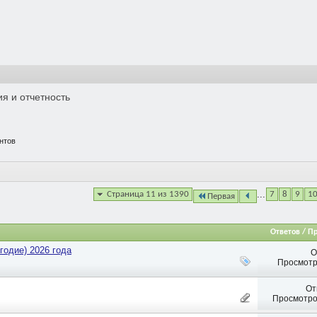
я и отчетность
нтов
...
Страница 11 из 1390
7
8
9
1
Первая
Ответов / П
годие) 2026 года
О
Просмотр
От
Просмотро