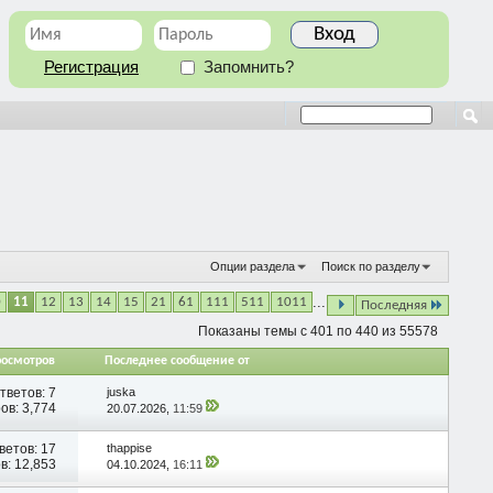
Регистрация
Запомнить?
Опции раздела
Поиск по разделу
...
0
11
12
13
14
15
21
61
111
511
1011
Последняя
Показаны темы с 401 по 440 из 55578
росмотров
Последнее сообщение от
тветов:
7
juska
ов: 3,774
20.07.2026,
11:59
ветов:
17
thappise
в: 12,853
04.10.2024,
16:11