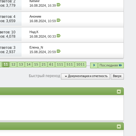
тветов:
2
Кипинг
ов: 3,779
16.08.2024,
16:39
тветов:
4
Аноним
ов: 3,659
16.08.2024,
10:59
ветов:
10
Над.К
ов: 4,078
16.08.2024,
00:33
тветов:
3
Елена_N
ов: 2,937
15.08.2024,
20:59
...
0
11
12
13
14
15
21
61
111
511
1011
Последняя
Быстрый переход
Документация и отчетность
Вверх