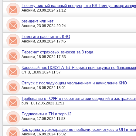
Почему чистый валовый продукт, это ВВП минус амортизаци
Аноним, 23.09.2024 21:12
резидент или нет
Аноним, 23.09.2024 20:24
Помогите рассчитать КНО
Аноним, 23.09.2024 17:45
Пересчет страховых взносов за 3 года
Аноним, 18.09.2024 17:33
Кассовый чек ПОКУПАТЕЛЯ-юрика при покупке по банковской
С'НВ, 18.09.2024 11:57
Отпуск с последующим увольнением и начисление КНО
Аноним, 18.09.2024 18:01
Требование от СФР о несоответствии сведений о застрахова
buh TD, 12.05.2023 11:51
Подписанты в ТН и торг-12
Аноним, 17.09.2024 11:53
Как сдавать декларацию по прибыли, если открыли ОП в том
Аноним, 16.09.2024 16:32