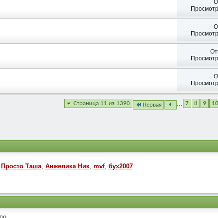
О
Просмотр
О
Просмотр
От
Просмотр
О
Просмотр
...
Страница 11 из 1390
7
8
9
1
Первая
Просто Таша
,
Анжелика Ник
,
mvf
,
бух2007
о...