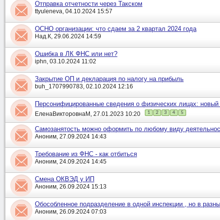
Отправка отчетности через Такском
ttyuleneva, 04.10.2024 15:57
ОСНО организации: что сдаем за 2 квартал 2024 года
Над.К, 29.06.2024 14:59
Ошибка в ЛК ФНС или нет?
iphn, 03.10.2024 11:02
Закрытие ОП и декларация по налогу на прибыль
buh_1707990783, 02.10.2024 12:16
Персонифицированные сведения о физических лицах: новый 
1
2
3
4
5
ЕленаВикторовнаМ, 27.01.2023 10:20
Самозанятость можно оформить по любому виду деятельнос
Аноним, 27.09.2024 14:43
Требование из ФНС - как отбиться
Аноним, 24.09.2024 14:45
Смена ОКВЭД у ИП
Аноним, 26.09.2024 15:13
Обособленное подразделение в одной инспекции , но в разн
Аноним, 26.09.2024 07:03