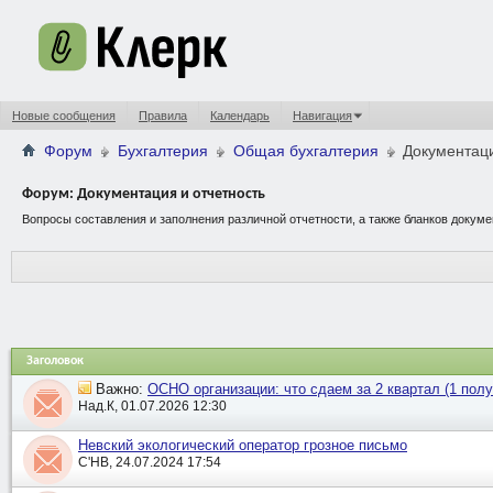
Новые сообщения
Правила
Календарь
Навигация
Форум
Бухгалтерия
Общая бухгалтерия
Документаци
Форум:
Документация и отчетность
Вопросы составления и заполнения различной отчетности, а также бланков докуме
Заголовок
Важно:
ОСНО организации: что сдаем за 2 квартал (1 полу
Над.К, 01.07.2026 12:30
Невский экологический оператор грозное письмо
С'НВ, 24.07.2024 17:54