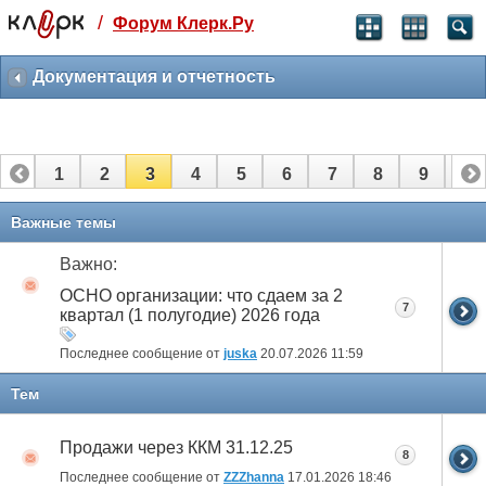
/
Форум Клерк.Ру
Святые угодники, Клерк без рекламы
прекрасен:)
Документация и отчетность
месяц
99
₽
3 месяца
1
2
3
4
5
6
7
8
9
10
259
₽
-10%
полгода
11
12
13
14
15
16
17
18
19
Важные темы
499
₽
-15%
Важно:
Отмена
Оплатить
ОСНО организации: что сдаем за 2
7
квартал (1 полугодие) 2026 года
Последнее сообщение от
juska
20.07.2026
11:59
Тем
Продажи через ККМ 31.12.25
8
Последнее сообщение от
ZZZhanna
17.01.2026
18:46