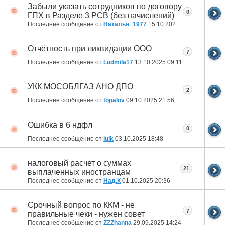
Забыли указать сотрудников по договору
0
ГПХ в Разделе 3 РСВ (без начислений)
Последнее сообщение от
Наталья_1977
15.10.2025
23:25
Отчётность при ликвидации ООО
7
Последнее сообщение от
Ludmila17
13.10.2025
09:11
УКК МОСОБЛГАЗ АНО ДПО
2
Последнее сообщение от
topalov
09.10.2025
21:56
Ошибка в 6 ндфл
0
Последнее сообщение от
luik
03.10.2025
18:48
налоговый расчет о суммах
21
выплаченных иностранцам
Последнее сообщение от
Над.К
01.10.2025
20:36
Срочный вопрос по ККМ - не
7
правильные чеки - нужен совет
Последнее сообщение от
ZZZhanna
29.09.2025
14:24