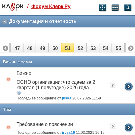
/
Форум Клерк.Ру
Святые угодники, Клерк без рекламы
прекрасен:)
Документация и отчетность
месяц
99
₽
3 месяца
46
47
48
49
50
51
52
53
54
55
56
259
₽
-10%
полгода
66
67
Важные темы
499
₽
-15%
Важно:
Отмена
Оплатить
ОСНО организации: что сдаем за 2
7
квартал (1 полугодие) 2026 года
Последнее сообщение от
juska
20.07.2026
11:59
Тем
Требование о пояснении
0
Последнее сообщение от
iryss16
11.03.2021
16:19