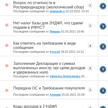
Вопрос по отчетности в
1
Росприроднадзор (экологический сбор)
Последнее сообщение от
ananasik-s
02.03.2021
10:33
Нет налог базы для 2НДФЛ, что сдаем/
1
подаем в ИФНС?
Последнее сообщение от
Январь
01.03.2021
10:40
Как ответить на требование в виде
4
сообщения
Последнее сообщение от
iryss16
28.02.2021
14:12
Заполнение Декларации о суммах
выплаченных иностр. орг-циям доходов
0
и удержанных нало
Последнее сообщение от
Viktoriya Grishchenko
26.02.2021
11:54
Передача ОС и Требование покупателя
1
Последнее сообщение от
Аноним
25.02.2021
15:58
Коды доходов в 2-НДФЛ