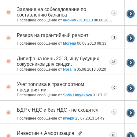
Задание на собеседование по
2
составлению баланса
Последнее сообщение от
аноним20131113
08.08.2013
14:32
Резерв на гарантийный ремонт
1
Последнее сообщение от
Morena
06.08.2013
08:33
Дипифр на юинь 2013, ищу будущих
23
сокурсников для скидки.
Последнее сообщение от
Nora_n
05.08.2013
03:20
Учет топлива в транспортном
0
предприятии
Последнее сообщение от
Sofia Litvyakova
31.07.2013
10:36
БДР с НДС и без НДС - не сходятся
9
Последнее сообщение от
nwepk
25.07.2013
14:49
Инвестии + Амортизация
10