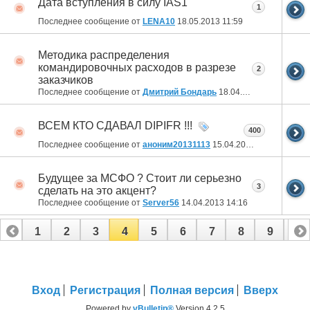
Дата вступления в силу IAS1
1
Последнее сообщение от
LENA10
18.05.2013
11:59
Методика распределения
командировочных расходов в разрезе
2
заказчиков
Последнее сообщение от
Дмитрий Бондарь
18.04.2013
19:04
ВСЕМ КТО СДАВАЛ DIPIFR !!!
400
Последнее сообщение от
аноним20131113
15.04.2013
11:13
Будущее за МСФО ? Стоит ли серьезно
3
сделать на это акцент?
Последнее сообщение от
Server56
14.04.2013
14:16
1
2
3
4
5
6
7
8
9
10
11
12
13
14
15
16
Вход
Регистрация
Полная версия
Вверх
Powered by
vBulletin®
Version 4.2.5