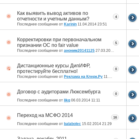
Как выявить вывод активов по
4
отчетности и учетным данным?
Последнее сообщение от
Karinin
11.04.2014
23:51
Корректировки при первоначальном
5
признании ОС по fair value
Последнее сообщение от
аноним20141125
27.03.2014
16:28
Дистанционные курсы ДипИФР,
0
протестируйте бесплатно!
Последнее сообщение от
Реклама на Клерк.Ру
11.03.2014
11:25
Договор с аудиторами Люксембурга
0
Последнее сообщение от
likq
06.03.2014
11:11
Переход на МСФО 2014
16
Последнее сообщение от
balabolec
15.02.2014
21:29
Задача, декабрь 2011