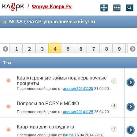
/
Форум Клерк.Ру
Святые угодники, Клерк без рекламы
прекрасен:)
МСФО, GAAP, управленческий учет
месяц
99
₽
3 месяца
1
2
3
4
5
6
7
8
9
10
259
₽
-10%
полгода
11
12
13
14
15
16
Тем
499
₽
-15%
Кратктсрочные займы под нерыночные
Отмена
Оплатить
0
проценты
Последнее сообщение от
аноним20141125
21.05.2014
11:57
Вопросы по РСБУ и МСФО
6
Последнее сообщение от
аноним20141125
25.04.2014
12:45
Квартира для сотрудника
4
Последнее сообщение от
bauna
16.04.2014
22:31