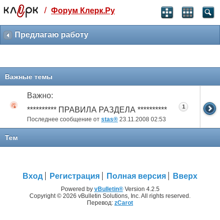
/
Форум Клерк.Ру
Святые угодники, Клерк без рекламы
прекрасен:)
Предлагаю работу
месяц
99
₽
3 месяца
Важные темы
259
₽
-10%
Важно:
полгода
1
499
₽
********** ПРАВИЛА РАЗДЕЛА **********
-15%
Последнее сообщение от
stas®
23.11.2008
02:53
Отмена
Оплатить
Тем
Вход
Регистрация
Полная версия
Вверх
Powered by
vBulletin®
Version 4.2.5
Copyright © 2026 vBulletin Solutions, Inc. All rights reserved.
Перевод:
zCarot