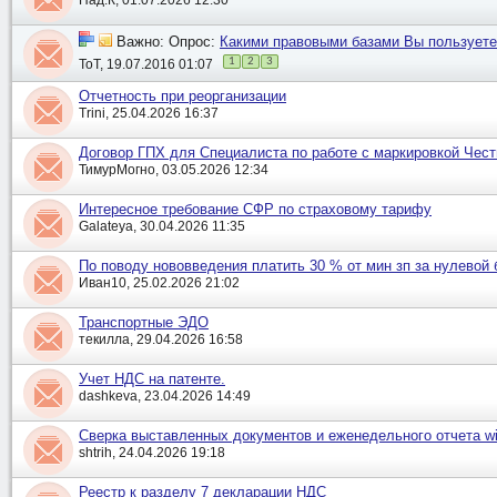
Важно: Опрос:
Какими правовыми базами Вы пользуете
1
2
3
ToT, 19.07.2016 01:07
Отчетность при реорганизации
Trini, 25.04.2026 16:37
Договор ГПХ для Специалиста по работе с маркировкой Чес
ТимурМогно, 03.05.2026 12:34
Интересное требование СФР по страховому тарифу
Galateya, 30.04.2026 11:35
По поводу нововведения платить 30 % от мин зп за нулевой
Иван10, 25.02.2026 21:02
Транспортные ЭДО
текилла, 29.04.2026 16:58
Учет НДС на патенте.
dashkeva, 23.04.2026 14:49
Сверка выставленных документов и еженедельного отчета wil
shtrih, 24.04.2026 19:18
Реестр к разделу 7 декларации НДС