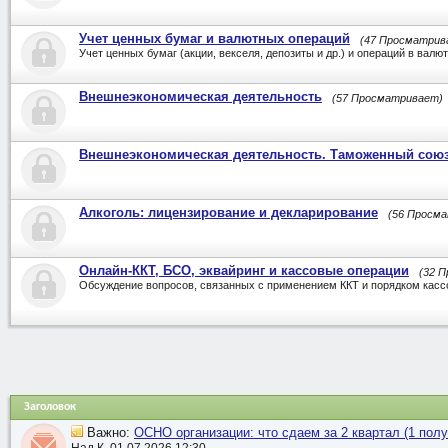
Учет ценных бумаг и валютных операций
(47 Просматрив
Учет ценных бумаг (акции, векселя, депозиты и др.) и операций в вал
Внешнеэкономическая деятельность
(57 Просматривает)
Внешнеэкономическая деятельность. Таможенный сою
Алкоголь: лицензирование и декларирование
(56 Просм
Онлайн-ККТ, БСО, эквайринг и кассовые операции
(32 
Обсуждение вопросов, связанных с применением ККТ и порядком кас
Заголовок
Важно:
ОСНО организации: что сдаем за 2 квартал (1 полу
Над.К, 01.07.2026 12:30