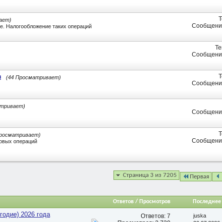
Т
ает)
Сообщений
юте. Налогообложение таких операций
Те
Сообщений
з
Т
(44 Просматривает)
Сообщений
атривает)
Сообщений
Т
Просматривает)
Сообщений
совых операций
Страница 3 из 7205
Первая
Ответов / Просмотров
Последнее
годие) 2026 года
Ответов:
7
juska