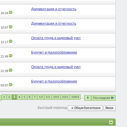
Документация и отчетность
,
10:24
Документация и отчетность
,
10:57
Оплата труда и кадровый учет
,
12:17
Бухучет и Налогообложение
,
21:49
Оплата труда и кадровый учет
,
21:39
Бухучет и Налогообложение
,
03:07
...
1
2
3
4
5
6
7
13
53
103
503
1003
Последняя
Быстрый переход
Общая бухгалтерия
Вверх