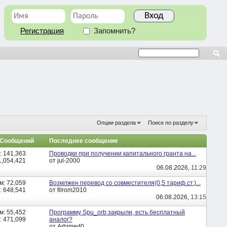
Регистрация
Запомнить?
Опции раздела
Поиск по разделу
/ Сообщений
Последнее сообщение
: 141,363
Проводки при получении капитального гранта на...
,054,421
от jul-2000
06.08.2026,
11:29
м: 72,059
Возмлжен перевод со совместителя(0,5 тариф.ст.)...
 648,541
от filrom2010
06.08.2026,
13:15
м: 55,452
Программу Spu_orb закрыли, есть бесплатный
 471,099
аналог?
от Arhimed0