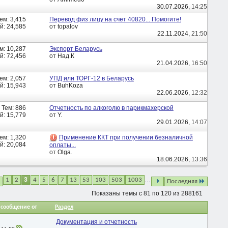
30.07.2026,
14:25
ем: 3,415
Перевод физ лицу на счет 40820... Помогите!
: 24,585
от topalov
22.11.2024,
21:50
м: 10,287
Экспорт Беларусь
: 72,456
от Над.К
21.04.2026,
16:50
ем: 2,057
УПД или ТОРГ-12 в Беларусь
: 15,943
от BuhKoza
22.06.2026,
12:32
Тем: 886
Отчетность по алкоголю в парикмахерской
: 15,779
от Y.
29.01.2026,
14:07
ем: 1,320
Применение ККТ при получении безналичной
: 20,084
оплаты...
от Olga.
18.06.2026,
13:36
...
1
2
3
4
5
6
7
13
53
103
503
1003
Последняя
Показаны темы с 81 по 120 из 288161
 сообщение от
Раздел
Документация и отчетность