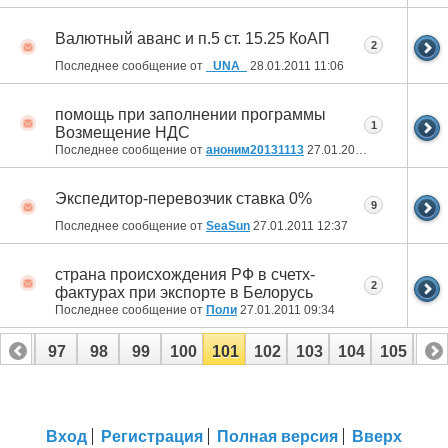
Валютный аванс и п.5 ст. 15.25 КоАП
2
Последнее сообщение от
_UNA_
28.01.2011
11:06
помощь при заполнении программы
1
Возмещение НДС
Последнее сообщение от
аноним20131113
27.01.2011
14:04
Экспедитор-перевозчик ставка 0%
9
Последнее сообщение от
SeaSun
27.01.2011
12:37
страна происхождения РФ в счетх-
2
фактурах при экспорте в Белорусь
Последнее сообщение от
Поли
27.01.2011
09:34
96
97
98
99
100
101
102
103
104
105
10
116
117
Вход
Регистрация
Полная версия
Вверх