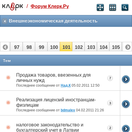
/
Форум Клерк.Ру
Святые угодники, Клерк без рекламы
прекрасен:)
Внешнеэкономическая деятельность
месяц
99
₽
3 месяца
96
97
98
99
100
101
102
103
104
105
10
259
₽
-10%
полгода
116
117
Тем
499
₽
-15%
Продажа товаров, ввезенных для
Отмена
Оплатить
7
личных нужд
Последнее сообщение от
Над.К
05.02.2011
12:50
Реализация лицензий иностранцам-
3
физлицам
Последнее сообщение от
bdmalex
04.02.2011
21:26
налоговое законодательство и
2
бухгалтерский учет в Латвии