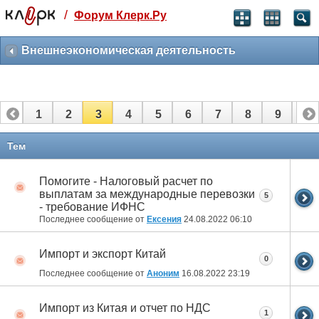
/
Форум Клерк.Ру
Святые угодники, Клерк без рекламы
прекрасен:)
Внешнеэкономическая деятельность
месяц
99
₽
3 месяца
1
2
3
4
5
6
7
8
9
10
259
₽
-10%
полгода
11
12
13
14
15
16
17
18
19
Тем
499
₽
-15%
Помогите - Налоговый расчет по
Отмена
Оплатить
выплатам за международные перевозки
5
- требование ИФНС
Последнее сообщение от
Ексения
24.08.2022
06:10
Импорт и экспорт Китай
0
Последнее сообщение от
Аноним
16.08.2022
23:19
Импорт из Китая и отчет по НДС
1