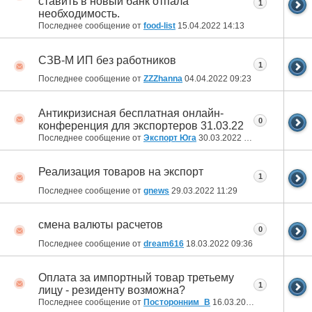
ставить в новый банк отпала
1
необходимость.
Последнее сообщение от
food-list
15.04.2022
14:13
СЗВ-М ИП без работников
1
Последнее сообщение от
ZZZhanna
04.04.2022
09:23
Антикризисная бесплатная онлайн-
0
конференция для экспортеров 31.03.22
Последнее сообщение от
Экспорт Юга
30.03.2022
12:23
Реализация товаров на экспорт
1
Последнее сообщение от
gnews
29.03.2022
11:29
смена валюты расчетов
0
Последнее сообщение от
dream616
18.03.2022
09:36
Оплата за импортный товар третьему
1
лицу - резиденту возможна?
Последнее сообщение от
Посторонним_В
16.03.2022
09:01