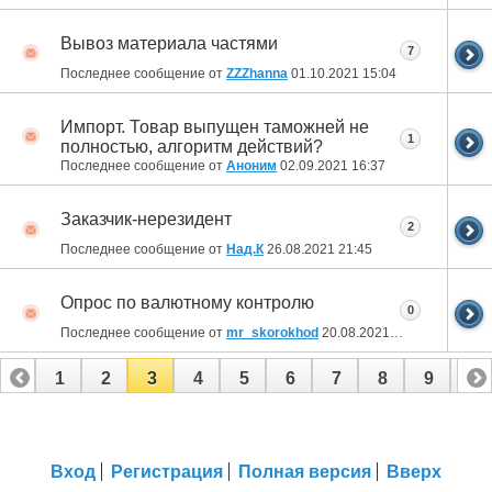
Вывоз материала частями
7
Последнее сообщение от
ZZZhanna
01.10.2021
15:04
Импорт. Товар выпущен таможней не
1
полностью, алгоритм действий?
Последнее сообщение от
Аноним
02.09.2021
16:37
Заказчик-нерезидент
2
Последнее сообщение от
Над.К
26.08.2021
21:45
Опрос по валютному контролю
0
Последнее сообщение от
mr_skorokhod
20.08.2021
10:28
1
2
3
4
5
6
7
8
9
10
11
12
13
14
15
16
17
18
19
Вход
Регистрация
Полная версия
Вверх