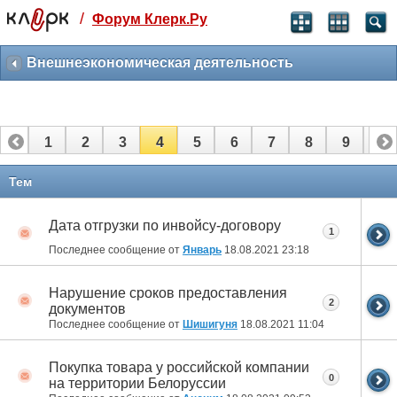
/
Форум Клерк.Ру
Святые угодники, Клерк без рекламы
прекрасен:)
Внешнеэкономическая деятельность
месяц
99
₽
3 месяца
1
2
3
4
5
6
7
8
9
10
259
₽
-10%
полгода
11
12
13
14
15
16
17
18
19
20
Тем
499
₽
-15%
Дата отгрузки по инвойсу-договору
Отмена
Оплатить
1
Последнее сообщение от
Январь
18.08.2021
23:18
Нарушение сроков предоставления
2
документов
Последнее сообщение от
Шишигуня
18.08.2021
11:04
Покупка товара у российской компании
0
на территории Белоруссии