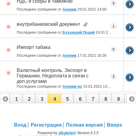
НДС и сборы в таможню
5
Последнее сообщение от
Аноним
29.01.2021
14:00
внутрибанковский документ
1
Последнее сообщение от
Бухающий Леший
19.01.2021
16:09
Импорт табака
0
Последнее сообщение от
Аноним
17.01.2021
16:26
Валютный контроль. Экспорт в
Германию. Недоплата в связи с
2
доп.услугами
Последнее сообщение от
Аноним же
15.01.2021
13:35
1
2
3
4
5
6
7
8
9
10
11
12
13
14
15
16
17
18
19
20
Вход
Регистрация
Полная версия
Вверх
Powered by
vBulletin®
Version 4.2.5