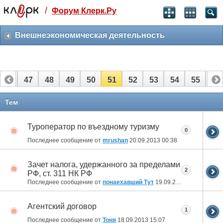
/
Форум Клерк.Ру
Святые угодники, Клерк без рекламы
прекрасен:)
Внешнеэкономическая деятельность
месяц
99
₽
3 месяца
46
47
48
49
50
51
52
53
54
55
56
259
₽
-10%
полгода
66
67
Тем
499
₽
-15%
Туроператор по въездному туризму
Отмена
Оплатить
0
Последнее сообщение от
mrushan
20.09.2013
00:38
Зачет налога, удержанного за пределами
2
РФ, ст. 311 НК РФ
Последнее сообщение от
понаехавший Тут
19.09.2013
13:18
Агентский договор
1
Последнее сообщение от
Тоня
18.09.2013
15:07