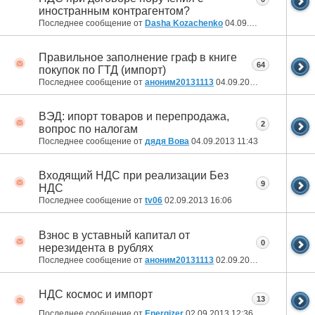
иностранным контрагентом?
Последнее сообщение от
Dasha Kozachenko
04.09.2013
15:05
Правильное заполнение граф в книге
64
покупок по ГТД (импорт)
Последнее сообщение от
аноним20131113
04.09.2013
14:20
ВЭД: ипорт товаров и перепродажа,
2
вопрос по налогам
Последнее сообщение от
дядя Вова
04.09.2013
11:43
Входящий НДС при реализации Без
9
НДС
Последнее сообщение от
tv06
02.09.2013
16:06
Взнос в уставный капитал от
0
нерезидента в рублях
Последнее сообщение от
аноним20131113
02.09.2013
13:42
НДС космос и импорт
13
Последнее сообщение от
Energizer
02.09.2013
12:36