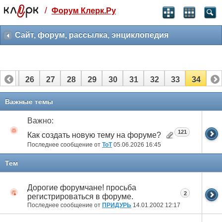
/
Форум Клерк.Ру
Святые угодники, Клерк без рекламы
прекрасен:)
Сайт, форум, рассылка, энциклопедия
месяц
99
₽
3 месяца
25
26
27
28
29
30
31
32
33
34
259
₽
-10%
полгода
Важные темы
499
₽
-15%
Важно:
Отмена
Оплатить
121
Как создать новую тему на форуме?
Последнее сообщение от
ToT
05.06.2026
16:45
Тем
Дорогие форумчане! просьба
2
регистрироваться в форуме.
Последнее сообщение от
ПРИДУРЬ
14.01.2002
12:17