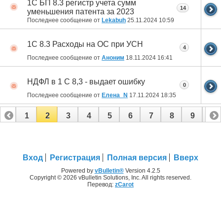
1С БП 8.3 регистр учета сумм
14
уменьшения патента за 2023
Последнее сообщение от
Lekabuh
25.11.2024
10:59
1С 8.3 Расходы на ОС при УСН
4
Последнее сообщение от
Аноним
18.11.2024
16:41
НДФЛ в 1 С 8,3 - выдает ошибку
0
Последнее сообщение от
Елена_N
17.11.2024
18:35
1
2
3
4
5
6
7
8
9
10
11
12
13
14
15
16
17
18
Вход
Регистрация
Полная версия
Вверх
Powered by
vBulletin®
Version 4.2.5
Copyright © 2026 vBulletin Solutions, Inc. All rights reserved.
Перевод:
zCarot