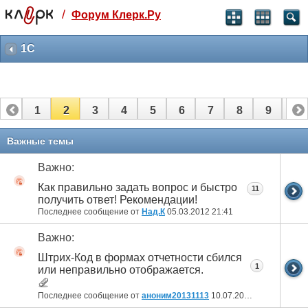
/
Форум Клерк.Ру
Святые угодники, Клерк без рекламы
прекрасен:)
1C
месяц
99
₽
3 месяца
1
2
3
4
5
6
7
8
9
10
259
₽
-10%
полгода
11
12
13
14
15
16
17
18
Важные темы
499
₽
-15%
Важно:
Отмена
Оплатить
Как правильно задать вопрос и быстро
11
получить ответ! Рекомендации!
Последнее сообщение от
Над.К
05.03.2012
21:41
Важно:
Штрих-Код в формах отчетности сбился
1
или неправильно отображается.
Последнее сообщение от
аноним20131113
10.07.2007
21:20