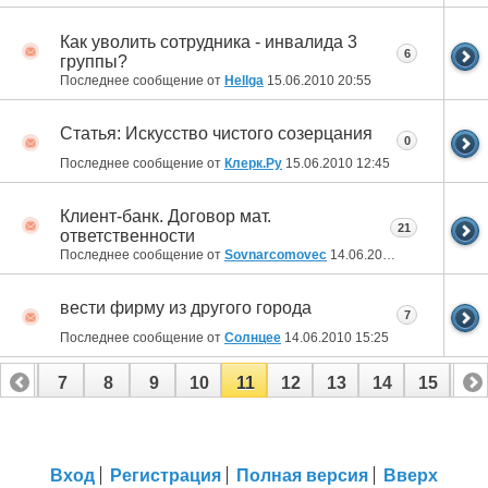
Как уволить сотрудника - инвалида 3
6
группы?
Последнее сообщение от
Hellga
15.06.2010
20:55
Статья: Искусство чистого созерцания
0
Последнее сообщение от
Клерк.Ру
15.06.2010
12:45
Клиент-банк. Договор мат.
21
ответственности
Последнее сообщение от
Sovnarcomovec
14.06.2010
23:57
вести фирму из другого города
7
Последнее сообщение от
Солнцее
14.06.2010
15:25
6
7
8
9
10
11
12
13
14
15
16
22
23
24
25
26
27
Вход
Регистрация
Полная версия
Вверх