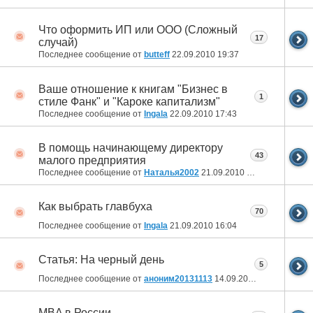
Что оформить ИП или ООО (Сложный
17
случай)
Последнее сообщение от
butteff
22.09.2010
19:37
Ваше отношение к книгам "Бизнес в
1
стиле Фанк" и "Кароке капитализм"
Последнее сообщение от
Ingala
22.09.2010
17:43
В помощь начинающему директору
43
малого предприятия
Последнее сообщение от
Наталья2002
21.09.2010
18:38
Как выбрать главбуха
70
Последнее сообщение от
Ingala
21.09.2010
16:04
Статья: На черный день
5
Последнее сообщение от
аноним20131113
14.09.2010
17:53
MBA в России