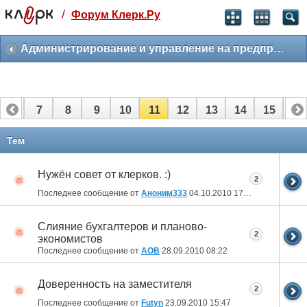
/
Форум Клерк.Ру
Святые угодники, Клерк без рекламы
прекрасен:)
Администрирование и управление на предприятии
месяц
99
₽
3 месяца
6
7
8
9
10
11
12
13
14
15
16
259
₽
-10%
полгода
22
23
24
25
26
27
Тем
499
₽
-15%
Нужён совет от клерков. :)
Отмена
Оплатить
2
Последнее сообщение от
Аноним333
04.10.2010
17:55
Слияние бухгалтеров и планово-
2
экономистов
Последнее сообщение от
АОВ
28.09.2010
08:22
Доверенность на заместителя
2
Последнее сообщение от
Futyn
23.09.2010
15:47