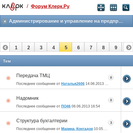
/
Форум Клерк.Ру
Святые угодники, Клерк без рекламы
прекрасен:)
Администрирование и управление на предприятии
месяц
99
₽
3 месяца
1
2
3
4
5
6
7
8
9
10
259
₽
-10%
полгода
11
12
13
14
15
16
17
18
19
20
Тем
499
₽
-15%
21
Передача ТМЦ
Отмена
Оплатить
0
Последнее сообщение от
Наталья2606
14.06.2013
07:11
Надомник
0
Последнее сообщение от
ПО46
06.06.2013
16:54
Структура бухгалтерии
3
Последнее сообщение от
Марина, Контадор
10.05.2013
10:22