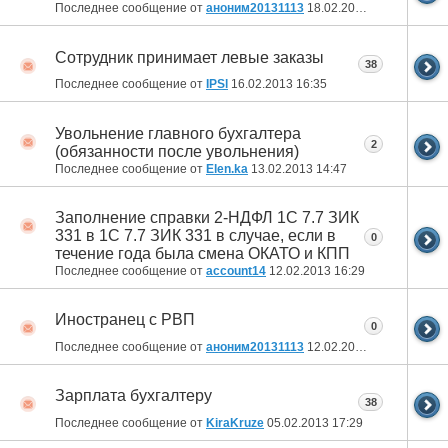
Последнее сообщение от
аноним20131113
18.02.2013
12:08
Сотрудник принимает левые заказы
38
Последнее сообщение от
IPSl
16.02.2013
16:35
Увольнение главного бухгалтера
2
(обязанности после увольнения)
Последнее сообщение от
Elen.ka
13.02.2013
14:47
Заполнение справки 2-НДФЛ 1C 7.7 ЗИК
331 в 1C 7.7 ЗИК 331 в случае, если в
0
течение года была смена ОКАТО и КПП
Последнее сообщение от
account14
12.02.2013
16:29
Иностранец с РВП
0
Последнее сообщение от
аноним20131113
12.02.2013
15:47
Зарплата бухгалтеру
38
Последнее сообщение от
KiraKruze
05.02.2013
17:29