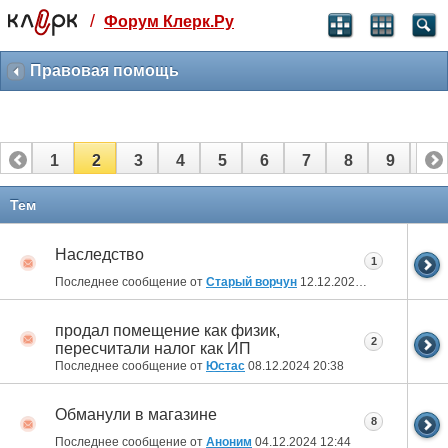
/
Форум Клерк.Ру
Святые угодники, Клерк без рекламы
прекрасен:)
Правовая помощь
месяц
99
₽
3 месяца
1
2
3
4
5
6
7
8
9
10
259
₽
-10%
полгода
11
12
13
14
15
16
17
18
Тем
499
₽
-15%
Наследство
Отмена
Оплатить
1
Последнее сообщение от
Старый ворчун
12.12.2024
18:22
продал помещение как физик,
2
пересчитали налог как ИП
Последнее сообщение от
Юстас
08.12.2024
20:38
Обманули в магазине
8
Последнее сообщение от
Аноним
04.12.2024
12:44