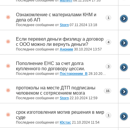
Последнее сообщение от
МалИП
08.11.2024
17:33
Ознакомление с материалами КНМ и
1
дела об АП
Последнее сообщение от
Storn
07.11.2024
13:18
Если перевел деньги физлицу а договор
4
с ООО можно ли вернуть деньги?
Последнее сообщение от
Аноним
30.10.2024
13:57
Пополнение ЕНС за счет долга
3
купленного по договору цессии.
Последнее сообщение от
Посторонним_В
28.10.2024
08:17
протоколы на месте ДТП подписаны
15
человеком с сотрясением мозга
Последнее сообщение от
Storn
22.10.2024
12:59
срок изготовления мотив решения в мир
1
суде
Последнее сообщение от
Юстас
21.10.2024
11:54