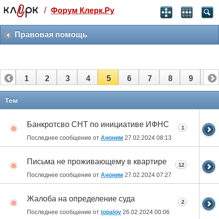
/
Форум Клерк.Ру
Святые угодники, Клерк без рекламы
прекрасен:)
Правовая помощь
месяц
99
₽
3 месяца
1
2
3
4
5
6
7
8
9
10
259
₽
-10%
полгода
11
12
13
14
15
16
17
18
19
20
Тем
499
₽
-15%
21
Банкротсво СНТ по инициативе ИФНС
Отмена
Оплатить
1
Последнее сообщение от
Аноним
27.02.2024
08:13
Письма не проживающему в квартире
12
Последнее сообщение от
Аноним
27.02.2024
07:27
Жалоба на определение суда
2
Последнее сообщение от
topalov
26.02.2024
00:06