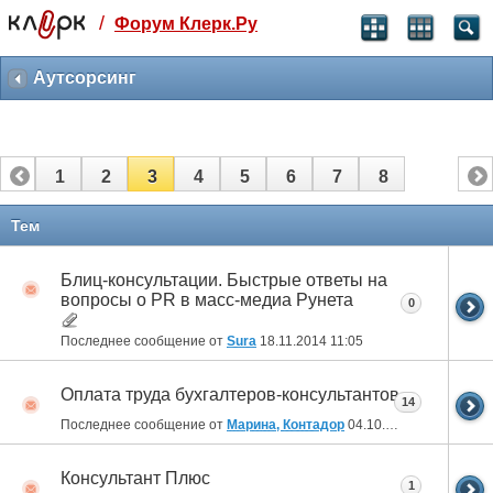
/
Форум Клерк.Ру
Святые угодники, Клерк без рекламы
прекрасен:)
Аутсорсинг
месяц
99
₽
3 месяца
1
2
3
4
5
6
7
8
259
₽
-10%
полгода
Тем
499
₽
-15%
Блиц-консультации. Быстрые ответы на
Отмена
Оплатить
вопросы о PR в масс-медиа Рунета
0
Последнее сообщение от
Sura
18.11.2014
11:05
Оплата труда бухгалтеров-консультантов
14
Последнее сообщение от
Марина, Контадор
04.10.2014
14:13
Консультант Плюс
1