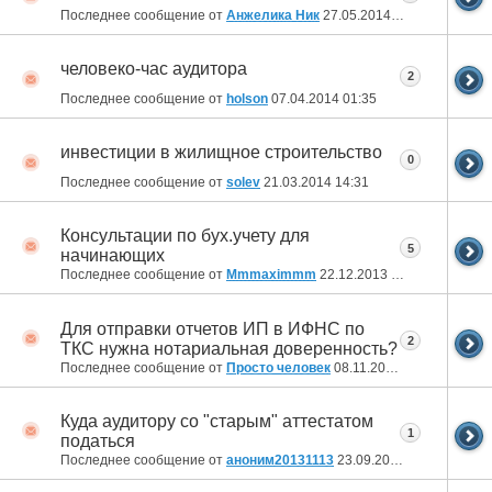
Последнее сообщение от
Анжелика Ник
27.05.2014
15:07
человеко-час аудитора
2
Последнее сообщение от
holson
07.04.2014
01:35
инвестиции в жилищное строительство
0
Последнее сообщение от
solev
21.03.2014
14:31
Консультации по бух.учету для
5
начинающих
Последнее сообщение от
Mmmaximmm
22.12.2013
11:13
Для отправки отчетов ИП в ИФНС по
2
ТКС нужна нотариальная доверенность?
Последнее сообщение от
Просто человек
08.11.2013
06:21
Куда аудитору со "старым" аттестатом
1
податься
Последнее сообщение от
аноним20131113
23.09.2013
20:30