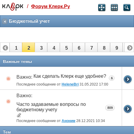
/
Форум Клерк.Ру
Святые угодники, Клерк без рекламы
прекрасен:)
Бюджетный учет
месяц
99
₽
3 месяца
1
2
3
4
5
6
7
8
9
10
259
₽
-10%
полгода
11
12
13
14
15
16
17
18
Важные темы
499
₽
-15%
Как сделать Клерк еще удобнее?
Важно:
Отмена
Оплатить
6
Последнее сообщение от
HeleneBri
31.05.2022
17:00
Важно:
Часто задаваемые вопросы по
809
бюджетному учету
Последнее сообщение от
Аноним
28.12.2021
10:34
Тем