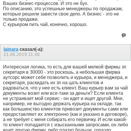
Ваших бизнес-процессов. И это не бух.
По описанию, это успешные менеджеры по продажам,
которые решили завести свое дело. А бизнес - это не
только продажи.
С курьером пить чай, конечно, хорошо.
lainara
сказал(-а):
21.06.2019
11:46
Интересная логика, то есть для вашей мелкой фирмы зп
секретаря в 30000 - это роскошь, а небольшая фирма
аутсорс может себе позволить и курьера, и менеджера, и
секретаря, раскидать их зп на цать клиентов и
радоваться, что у нее есть клиент. Ваш курьер вам за чай
документы возит или все-таки за деньги? Если клиента
не устраивает мой сервис - он идет и ищет другой. Мне,
например, не выгодно держать курьера на окладе, так
как большинство клиентов привозит документы сами или
предоставляют их электронно (как и указано в договоре),
а не требует с меня собирать его первичку. И если какой-
то клиент попадается с изысканными запросами, он либо
ищет другую фирму, либо платит больше, гораздо