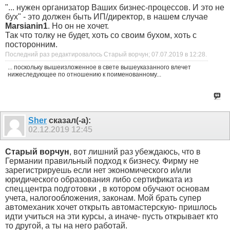
"... нужен организатор Ваших бизнес-процессов. И это не
бух" - это должен быть ИП/директор, в нашем случае
Marsianin1
. Но он не хочет.
Так что толку не будет, хоть со своим бухом, хоть с
посторонним.
Последний раз редактировалось Старый ворчун; 07.07.2019 в
12:28
.
... поскольку вышеизложенное в свете вышеуказанного влечет
нижеследующее по отношению к поименованному...
Sher
сказал(-а):
02.12.2019
12:45
Старый ворчун
, вот лишний раз убеждаюсь, что в
Германии правильный подход к бизнесу. Фирму не
зарегистрируешь если нет экономического и/или
юридического образования либо сертификата из
спец.центра подготовки , в котором обучают основам
учета, налогообложения, законам. Мой брать супер
автомеханик хочет открыть автомастерскую- пришлось
идти учиться на эти курсы, а иначе- пусть открывает кто
то другой, а ты на него работай.