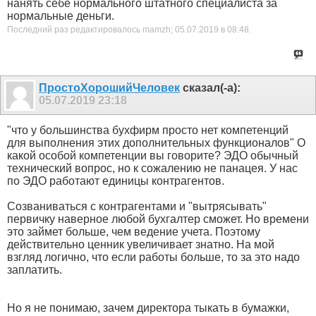
нанять себе нормального штатного специалиста за
нормальные деньги.
Последний раз редактировалось mamzh; 05.07.2019 в
08:48
.
ПростоХорошийЧеловек
сказал(-а):
05.07.2019
23:18
"что у большинства бухфирм просто нет компетенций
для выполнения этих дополнительных функционалов" О
какой особой компетенции вы говорите? ЭДО обычный
технический вопрос, но к сожалению не панацея. У нас
по ЭДО работают единицы контрагентов.
Созваниваться с контрагентами и "вытрясывать"
первичку наверное любой бухгалтер сможет. Но времени
это займет больше, чем ведение учета. Поэтому
действительно ценник увеличивает знатно. На мой
взгляд логично, что если работы больше, то за это надо
заплатить.
Но я не понимаю, зачем директора тыкать в бумажки,