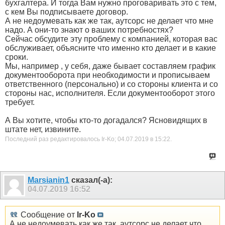
бухгалтера. И тогда Вам нужно проговаривать это с тем,
с кем Вы подписываете договор.
А не недоумевать как же так, аутсорс не делает что мне
надо. А они-то знают о ваших потребностях?
Сейчас обсудите эту проблему с компанией, которая вас
обслуживает, объясните что именно кто делает и в какие
сроки.
Мы, например , у себя, даже бывает составляем график
документооборота при необходимости и прописываем
ответственного (персонально) и со стороны клиента и со
стороны нас, исполнителя. Если документооборот этого
требует.
А Вы хотите, чтобы кто-то догадался? Ясновидящих в
штате нет, извините.
Последний раз редактировалось Ir-Ko; 04.07.2019 в
15:22
.
Marsianin1
сказал(-а):
04.07.2019
16:52
Сообщение от
Ir-Ko
А не недоумевать как же так, аутсорс не делает что