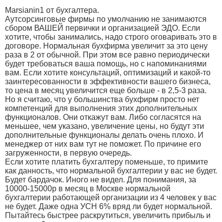
Marsianin1 от бухгалтера.
Аутсорсинговые фирмы по умолчанию не занимаются
сбором ВАШЕЙ первички и организацией ЭДО. Если
хотите, чтобы занимались, надо строго оговаривать это в
договоре. Нормальная бухфирма увеличит за это цену
раза в 2 от обычной. При этом все равно периодически
будет требоваться ваша помощь, но с напоминаниями
вам. Если хотите консультаций, оптимизаций и какой-то
заинтересованности в эффективности вашего бизнеса,
то цена в месяц увеличится еще больше - в 2,5-3 раза.
Но я считаю, что у большинства бухфирм просто нет
компетенций для выполнения этих дополнительных
функционалов. Они откажут вам. Либо согласятся на
меньшее, чем указано, увеличение цены, но будут эти
дополнительные функционалы делать очень плохо. И
менеджер от них вам тут не поможет. По причине его
загруженности, в первую очередь.
Если хотите платить бухгалтеру поменьше, то примите
как данность, что нормальной бухгалтерии у вас не будет.
Будет бардачок. Иного не видел. Для понимания, за
10000-15000р в месяц в Москве нормальной
бухгалтерии работающей организации из 4 человек у вас
не будет. Даже одна УСН 6% вряд ли будет нормальной.
Пытайтесь быстрее раскрутиться, увеличить прибыль и