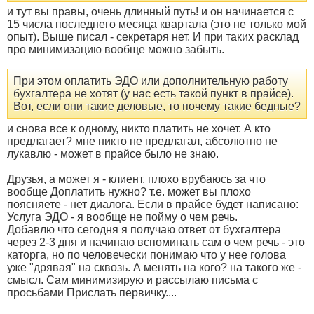
и тут вы правы, очень длинный путь! и он начинается с
15 числа последнего месяца квартала (это не только мой
опыт). Выше писал - секретаря нет. И при таких расклад
про минимизацию вообще можно забыть.
При этом оплатить ЭДО или дополнительную работу
бухгалтера не хотят (у нас есть такой пункт в прайсе).
Вот, если они такие деловые, то почему такие бедные?
и снова все к одному, никто платить не хочет. А кто
предлагает? мне никто не предлагал, абсолютно не
лукавлю - может в прайсе было не знаю.
Друзья, а может я - клиент, плохо врубаюсь за что
вообще Доплатить нужно? т.е. может вы плохо
поясняете - нет диалога. Если в прайсе будет написано:
Услуга ЭДО - я вообще не пойму о чем речь.
Добавлю что сегодня я получаю ответ от бухгалтера
через 2-3 дня и начинаю вспоминать сам о чем речь - это
каторга, но по человечески понимаю что у нее голова
уже "дрявая" на сквозь. А менять на кого? на такого же -
смысл. Сам минимизирую и рассылаю письма с
просьбами Прислать первичку....