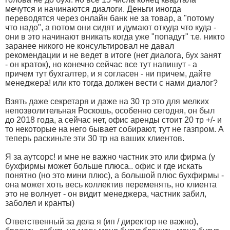
мечутся и начинаются диалоги. Деньги иногда
переводятся через онлайн банк не за товар, а "потому
что надо", а потом они сидят и думают откуда что куда -
они в это начинают вникать когда уже "попадут" т.е. никто
заранее никого не консультировал не давал
рекомендации и не ведет в итоге (нет диалога, бух занят
- он краток), но конечно сейчас все тут напишут - а
причем тут бухгалтер, и я согласен - ни причем, дайте
менеджера! или кто тогда должен вести с нами диалог?
Взять даже секретаря и даже на 30 тр это для мелких
непозволительная Роскошь, особенно сегодня, он был
до 2018 года, а сейчас нет, офис аренды стоит 20 тр +/- и
то некоторые на него бывает собирают, тут не газпром. А
теперь раскиньте эти 30 тр на ваших клиентов.
Я за аутсорс! и мне не важно частник это или фирма (у
бухфирмы может больше плюса.. офис и где искать
понятно (но это мини плюс), а большой плюс бухфирмы -
она может хоть весь коллектив переменять, но клиента
это не волнует - он видит менеджера, частник забил,
заболел и кранты)
Ответственный за дела я (ип / директор не важно),