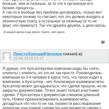
больше, чем остальные, за то что я организую его
бизнес-процессы.
А так-то я вообще без проблем договорюсь, только вот
некоторые почему-то считают, что это должно входить в
абонентскую плату, а остальное за печеньку (и то не
факт, что привезут). Так что дружба дружба, а дела врозь.
В нашей жизни еще много такого, чего мало.
ПростоХорошийЧеловек
сказал(-а):
25.06.2019
23:27
Я думаю, что бухгалтерские компании рады бы снять
хлопоты с клиента, но это не так просто. Руководитель
компании из 3-4 человек в курсе того, что происходит в
компании, а бухгалтер - нет. Анализируя взаиморасчеты
бухгалтер может догадываться, что сделки прошли, но не
закрыты документами. Точно знают только участники
сделки. У бухгалтера к документам слишком длинный
путь. Нужно проанализировать взаиморасчеты,
догадаться что что-то не так, провести расследование
допросив участников сделки (ну или провести сверку с