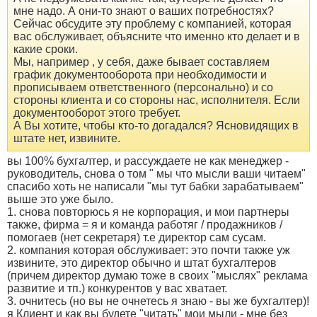
мне надо. А они-то знают о ваших потребностях?
Сейчас обсудите эту проблему с компанией, которая
вас обслуживает, объясните что именно кто делает и в
какие сроки.
Мы, например , у себя, даже бывает составляем
график документооборота при необходимости и
прописываем ответственного (персонально) и со
стороны клиента и со стороны нас, исполнителя. Если
документооборот этого требует.
А Вы хотите, чтобы кто-то догадался? Ясновидящих в
штате нет, извините.
вы 100% бухгалтер, и рассуждаете не как менеджер -
руководитель, снова о том " мы что мысли ваши читаем"
спасибо хоть не написали "мы тут бабки зарабатываем"
выше это уже было.
1. снова повторюсь я не корпорация, и мои партнеры
также, фирма = я и команда работяг / продажников /
помогаев (нет секретаря) т.е директор сам сусам.
2. компания которая обслуживает: это почти также уж
извините, это директор обычно и штат бухгалтеров
(причем директор думаю тоже в своих "мыслях" реклама
развитие и тп.) конкурентов у вас хватает.
3. очнитесь (но вы не очнетесь я знаю - вы же бухгалтер)!
я Клиент и как вы будете "читать" мои мыли - мне без