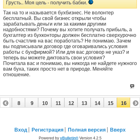
Грусть.. Моя цель - получить бабки.
Так на то и называется бухбизнес. Не волонтер
бесплатный. Вы свой бизнес открыли чтобы
зарабатывать деньги или за какими другими
надобностями? Почему вы хотите получать прибыль, а
бухгалтер из бухконторы должен бесплатно сверхурочно
быть счастлив на вас поработать? Не понимаю. Зачем
вы подписывали договор где оговаривались условия
работы с бухфирмой? Или для вас договор не указ? и
теперь вы можете диктовать свои условия?
Почитала вас и понимаю, вы никогда не найдете нужного
вам буха, таких просто нет в природе. Меняйте
отношение.
7
8
9
10
11
12
13
14
15
16
Вход
Регистрация
Полная версия
Вверх
Powered by
vBulletin®
Version 4.2.5