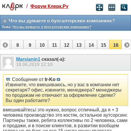
/
Форум Клерк.Ру
Святые угодники, Клерк без рекламы
прекрасен:)
Что вы думаете о бухгалтерских компаниях?
Тема:
Что вы думаете о бухгалтерских компаниях?
месяц
99
₽
3 месяца
7
8
9
10
11
12
13
14
15
16
259
₽
-10%
полгода
Marsianin1
сказал(-а):
18.06.2019
12:10
499
₽
-15%
Отмена
Оплатить
Сообщение от
Ir-Ko
Извините, что вмешиваюсь, но у вас в компании нет
секретаря? офис, извините, менеджера? менеджеры
по продажам не отвечают за оформление сделки?
Вы один работаете?
вмешивайтесь! это нужно, вопрос отличный, да я + 3
человека производство это костяк, остальное аутсорсинг.
Партнеры также, ребята коллективы по 2 человека, сами
и продажи, и в поиске клиентов, в развитии вообщем
голова не до бухг. но все 15 числа конец квартала