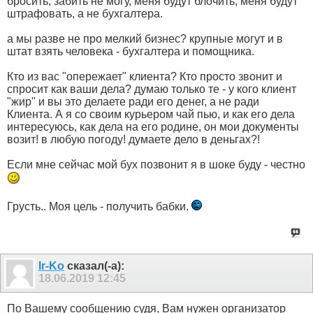
бросить, забить не могу, меня будут блочить, меня будут
штрафовать, а не бухгалтера.
а мы разве не про мелкий бизнес? крупные могут и в
штат взять человека - бухгалтера и помощника.
Кто из вас "опережает" клиента? Кто просто звонит и
спросит как ваши дела? думаю только те - у кого клиент
"жир" и вы это делаете ради его денег, а не ради
Клиента. А я со своим курьером чай пью, и как его дела
интересуюсь, как дела на его родине, он мои документы
возит! в любую погоду! думаете дело в деньгах?!
Если мне сейчас мой бух позвонит я в шоке буду - честно
Грусть.. Моя цель - получить бабки.
Ir-Ko
сказал(-а):
18.06.2019
12:45
По Вашему сообщению судя, Вам нужен организатор