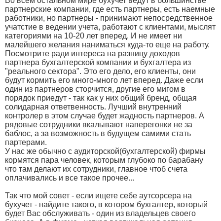
Во всем остальном мире бухучет ведут в большинстве
партнерские компании, где есть партнеры, есть наемные
работники, но партнеры - принимают непосредственное
учатстие в ведении учета, работают с клиентами, мыслят
категориями на 10-20 лет вперед. И не имеет ни
малейшего желания наниматься куда-то еще на работу.
Посмотрите ради интереса на разницу доходов
партнера бухгалтерской компании и бухгалтера из
"реального сектора". Это его дело, его клиенты, они
будут кормить его много-много лет вперед. Даже если
один из партнеров сторчится, другие его мигом в
порядок приедут - так как у них общий бренд, общая
солидарная ответвенность. Лучший внутренний
контролер в этом случае будет жадность партнеров. А
рядовые сотрудники вкалывают наперегонки не за
баблос, а за возможность в будущем самими стать
партерами.
У нас же обычно с аудиторской(бухгалтерской) фирмы
кормятся пара человек, которым глубоко по барабану
что там делают их сотрудники, главное чтоб счета
оплачивались и все такое прочее...
Так что мой совет - если ищете себе аутсорсера на
бухучет - найдите такого, в котором бухгалтер, который
будет Вас обслуживать - один из владельцев своего