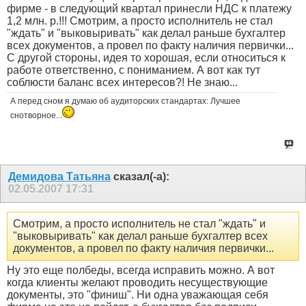
фирме - в следующий квартал принесли НДС к платежу
1,2 млн. р.!!! Смотрим, а просто исполнитель не стал
"ждать" и "выковыривать" как делал раньше бухгалтер
всех документов, а провел по факту наличия первички...
С другой стороны, идея то хорошая, если относиться к
работе ответственно, с пониманием. А вот как тут
соблюсти баланс всех интересов?! Не знаю...
А перед сном я думаю об аудиторских стандартах: Лучшее
снотворное...
Демидова Татьяна
сказал(-а):
02.05.2007
17:31
Смотрим, а просто исполнитель не стал "ждать" и
"выковыривать" как делал раньше бухгалтер всех
документов, а провел по факту наличия первички...
Ну это еще полбеды, всегда исправить можно. А вот
когда клиенты желают проводить несуществующие
документы, это "финиш". Ни одна уважающая себя