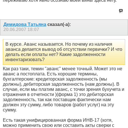
переживаю хотя явно осознаю моей вины здесь нету.
Демидова Татьяна
сказал(-а):
20.06.2007
18:07
В курсе. Аванс называется. Но почему из наличия
аванса делается вывод об отсутствии первички? И что
делать если оплаты нет? Какие задолженности
инвентаризовать?
Как раз таки, темин "аванс" менее точный. Может это не
аванс а постоплата. Есть хорошие термины,
бухгалтерские: кредиторская задолженность (мы
должны), дебиторская задолженность (нам должны). В
случае, если мы платим аванс, с точки зрения бухучета и
отражения в отчетности )(форма 1) это дебиторская
задолженность, так как поставщик фактически нам
должен эту сумму, либо товаров (работ услуг) на эту
сумму.
Есть такая унифицированная форма ИНВ-17 (хотя,
можно применить свою или составить акты сверки с