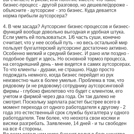
бизнес-процесс - другой разговор, но дешевле/дороже -
объясните - аутсорсинг - это бизнес. Куда девается
норма прибыли аутсорсера?
4. В чем засада? Аутсорсинг бизнес-процессов и бизнес-
функций вообще довольно выгодная и удобная штука.
Если уметь ей пользоваться. 1/6 часть суши, конечно
сччитает, что у нее особый путь - но весь остальной мир
пользует бухгалтерский аутсорсинг достаточно активно.
Особенно мелкий и средний бизнес. И рано или поздно -
подобное будет и здесь. Но основной тормоз процесса,
на сегодняшний день - мне видется в самих аутсорсерах.
То что клиенты - дураки, не страшно. Надо просто
подождать немного, когда бизнес перейдет из рук
неизвестно чьих в более умелые. Проблема в том, что
рядовому (и не рядовому) сотруднику аутсорсинговой
фирмы - глубоко фиолетово что будет с клиентом, его
учетом и фирмой через два года. Он так далеко не
смотрит. Поскольку зарплата растет быстрее всего в
момент перехода от одного работодателя к другому - 2
года это естественный срок службы бухгалтера у одного
работодателя. Тем более, что неохота свои косяки и
висяки разгребать. Заявление, 14 дней - и ты свободен
на все 4 стороны.