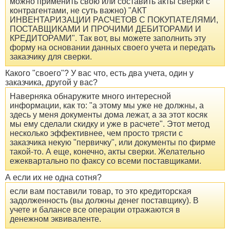
можно применить свою или составить акты сверки с
контрагентами, не суть важно) "АКТ
ИНВЕНТАРИЗАЦИИ РАСЧЕТОВ С ПОКУПАТЕЛЯМИ,
ПОСТАВЩИКАМИ И ПРОЧИМИ ДЕБИТОРАМИ И
КРЕДИТОРАМИ". Так вот, вы можете заполнить эту
форму на основании данных своего учета и передать
заказчику для сверки.
Какого "своего"? У вас что, есть два учета, один у
заказчика, другой у вас?
Наверняка обнаружите много интересной
информации, как то: "а этому мы уже не должны, а
здесь у меня документы дома лежат, а за этот косяк
мы ему сделали скидку и уже в расчете". Этот метод
несколько эффективнее, чем просто трясти с
заказчика некую "первичку", или документы по фирме
такой-то. А еще, конечно, акты сверки. Желательно
ежеквартально по факсу со всеми поставщиками.
А если их не одна сотня?
если вам поставили товар, то это кредиторская
задолженность (вы должны денег поставщику). В
учете и балансе все операции отражаются в
денежном эквиваленте.