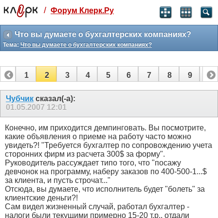
/
Форум Клерк.Ру
Святые угодники, Клерк без рекламы
прекрасен:)
Что вы думаете о бухгалтерских компаниях?
Тема:
Что вы думаете о бухгалтерских компаниях?
месяц
99
₽
3 месяца
1
2
3
4
5
6
7
8
9
10
259
₽
-10%
11
12
13
14
15
16
полгода
Чубчик
сказал(-а):
01.05.2007
12:01
499
₽
-15%
Отмена
Оплатить
Конечно, им приходится демпинговать. Вы посмотрите,
какие объявления о приеме на работу часто можно
увидеть?! "Требуется бухгалтер по сопровождению учета
сторонних фирм из расчета 300$ за форму".
Руководитель рассуждает типо того, что "посажу
девчонок на программу, наберу заказов по 400-500-1...$
за клиента, и пусть строчат..."
Отсюда, вы думаете, что исполнитель будет "болеть" за
клиентские деньги?!
Сам видел жизненный случай, работал бухгалтер -
налоги были текущими примерно 15-20 т.р., отдали