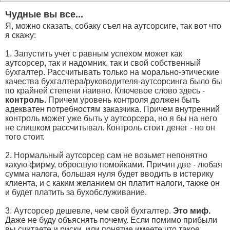
Чудные вы все...
Я, можно сказать, собаку съел на аутсорсиге, так вот что
я скажу:
1. Запустить учет с равным успехом может как
аутсорсер, так и надомник, так и свой собственный
бухгалтер. Рассчитывать только на морально-этические
качества бухгалтера/руководителя-аутсорсинга было бы
по крайней степени наивно. Ключевое слово здесь -
контроль
. Причем уровень контроля должен быть
адекватен потребностям заказчика. Причем внутренний
контроль может уже быть у аутсорсера, но я бы на него
не слишком рассчитывал. Контроль стоит денег - но он
того стоит.
2. Нормальный аутсорсер сам не возьмет непонятно
какую фирму, обросшую помойками. Причин две - любая
сумма налога, большая нуля будет вводить в истерику
клиента, и с каким желанием он платит налоги, также он
и будет платить за бухобслуживание.
3. Аутсорсер дешевле, чем свой бухгалтер.
Это миф.
Даже не буду объяснять почему. Если помимо прибыли
вы считаете и риски, или понятие имеете что такое