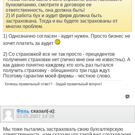
бухкомпанию, смотрите в договоре ее
ответственность, она должна быть!
2) И работа бух и аудит фирм должна быть
застрахована. Тогда и вы будете застрахованы от
многих проблем.
1) Однозначно согласен - аудит нужен. Просто бизнес не
хочет платить за аудит
2) Со страховкой все не так просто - прецедентов
получения страховки нет (лично мне они не известны). А
как давно понятно каждому, кто хоть раз пытался
получить страховку - обещанного три года ждут.
Поэтому гарантии моей фирмы - честное слово.
Хочешь правильный ответ? - Задай правильный вопрос!
Фень
сказал(-а):
03.05.2007
14:39
Мы тоже пытались застраховать свою бухгалтерскую
ответственность, нам сказали что такой вид страхования