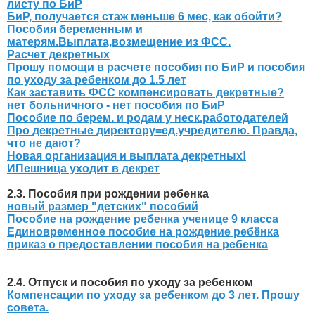
листу по БиР
БиР, получается стаж меньше 6 мес, как обойти?
Пособия беременным и
матерям.Выплата,возмещение из ФСС.
Расчет декретных
Прошу помощи в расчете пособия по БиР и пособия
по уходу за ребенком до 1.5 лет
Как заставить ФСС компенсировать декретные?
нет больничного - нет пособия по БиР
Пособие по берем. и родам у неск.работодателей
Про декретные директору=ед.учредителю. Правда,
что не дают?
Новая организация и выплата декретных!
ИПешница уходит в декрет
2.3. Пособия при рождении ребенка
новый размер "детских" пособий
Пособие на рождение ребенка ученице 9 класса
Единовременное пособие на рождение ребёнка
приказ о предоставлении пособия на ребенка
2.4. Отпуск и пособия по уходу за ребенком
Компенсации по уходу за ребенком до 3 лет. Прошу
совета.