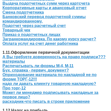
Выдача подотчетных сумм через картсчета
Корпоративные карты и авансовый отчет
Смена подотчетника
Банковский перевод подотчетной суммы
командированному.
Подотчет через расчетный счет
Товарный чек
Приказ о подотчетных лицах
Загранкомандировка. По какому курсу расчет?
Оплата услуг на счет денег работника
1.11.Оформление первичной документации
А Вы требуете доверенность на право подписи???
материалы
Распечатывать ли формы М-4, М-11
Бух. справка - первич. документ?
Оприходование материала по накладной не по
форме ТОРГ-12!!!
надо ли давать клиенту товарную накладную?
Про торг-12
Может ли менеджер подписывать накладные за
первое лицо?
расходник-что писать в строке приложение
1.12.Налог на прибыль