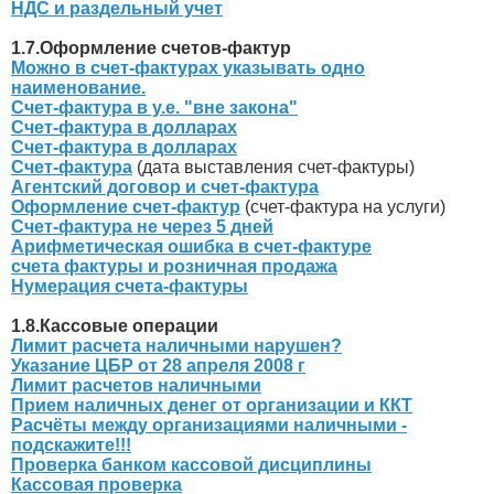
НДС и раздельный учет
1.7.Оформление счетов-фактур
Можно в счет-фактурах указывать одно
наименование.
Счет-фактура в у.е. "вне закона"
Счет-фактура в долларах
Счет-фактура в долларах
Счет-фактура
(дата выставления счет-фактуры)
Агентский договор и счет-фактура
Оформление счет-фактур
(счет-фактура на услуги)
Счет-фактура не через 5 дней
Арифметическая ошибка в счет-фактуре
счета фактуры и розничная продажа
Нумерация счета-фактуры
1.8.Кассовые операции
Лимит расчета наличными нарушен?
Указание ЦБР от 28 апреля 2008 г
Лимит расчетов наличными
Прием наличных денег от организации и ККТ
Расчёты между организациями наличными -
подскажите!!!
Проверка банком кассовой дисциплины
Кассовая проверка