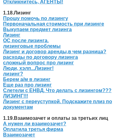
Откликнитесь, АГЕНТЫ!
1.18.Лизинг
Прошу помочь по лизингу
Первоначальная стоимость при лизинге
Выкупаем предмет лизинга
Лизинг
ОС после лизинга.
лизинговые проблемы
Лизинг и договор аренды,в чем разница?
расходы по договору лизинга
сложный вопрос про лизинг
Люди, хэлп...Лизинг!
лизинг?
Берем а/м в лизинг
Еще раз про лизинг
Слетели с ЕНВД. Что делать с лизингом???
ЛИЗИНГ!!!
Лизинг с переуступкой. Подскажите плиз по
документам
1.19.Взаимозачет и оплаты за третьих лиц
А нужен ли взаимозачет?
Оплатила третья фирма
Взаимозачет