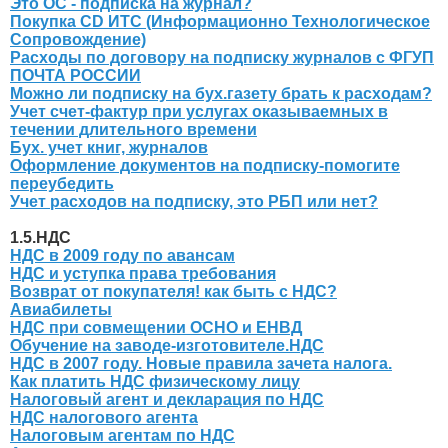
Это ОС - подписка на журнал?
Покупка CD ИТС (Информационно Технологическое
Сопровождение)
Расходы по договору на подписку журналов с ФГУП
ПОЧТА РОССИИ
Можно ли подписку на бух.газету брать к расходам?
Учет счет-фактур при услугах оказываемных в
течении длительного времени
Бух. учет книг, журналов
Оформление документов на подписку-помогите
переубедить
Учет расходов на подписку, это РБП или нет?
1.5.НДС
НДС в 2009 году по авансам
НДС и уступка права требования
Возврат от покупателя! как быть с НДС?
Авиабилеты
НДС при совмещении ОСНО и ЕНВД
Обучение на заводе-изготовителе.НДС
НДС в 2007 году. Новые правила зачета налога.
Как платить НДС физическому лицу
Налоговый агент и декларация по НДС
НДС налогового агента
Налоговым агентам по НДС