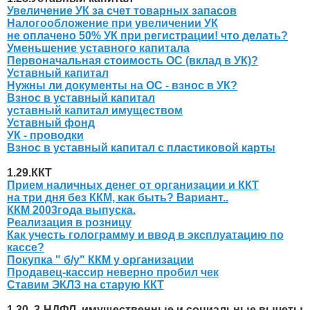
Увеличение УК за счет товарных запасов
Налогообложение при увеличении УК
не оплачено 50% УК при регистрации! что делать?
Уменьшение уставного капитала
Первоначальная стоимость ОС (вклад в УК)?
Уставный капитал
Нужны ли документы на ОС - взнос в УК?
Взнос в уставный капитал
уставный капитал имуществом
Уставный фонд
УК - проводки
Взнос в уставный капитал с пластиковой карты
1.29.ККТ
Прием наличных денег от организации и ККТ
на три дня без ККМ, как быть? Вариант..
ККМ 2003года выпуска.
Реализация в розницу
Как учесть голограмму и ввод в эксплуатацию по
кассе?
Покупка " б/у" ККМ у организации
Продавец-кассир неверно пробил чек
Ставим ЭКЛЗ на старую ККТ
1.30. 3-НДФЛ, имущественные и социальные вычеты