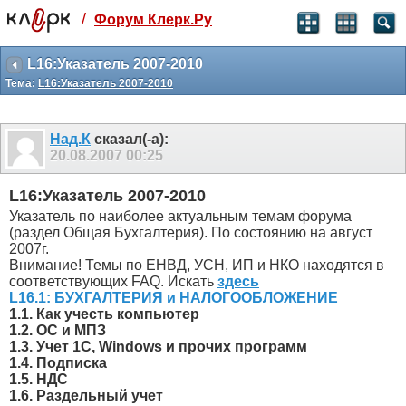
/
Форум Клерк.Ру
Святые угодники, Клерк без рекламы
прекрасен:)
L16:Указатель 2007-2010
Тема:
L16:Указатель 2007-2010
месяц
99
₽
3 месяца
Над.К
сказал(-а):
259
₽
20.08.2007
00:25
-10%
полгода
L16:Указатель 2007-2010
499
₽
Указатель по наиболее актуальным темам форума
-15%
(раздел Общая Бухгалтерия). По состоянию на август
Отмена
Оплатить
2007г.
Внимание! Темы по ЕНВД, УСН, ИП и НКО находятся в
соответствующих FAQ. Искать
здесь
L16.1: БУХГАЛТЕРИЯ и НАЛОГООБЛОЖЕНИЕ
1.1. Как учесть компьютер
1.2. ОС и МПЗ
1.3. Учет 1С, Windows и прочих программ
1.4. Подписка
1.5. НДС
1.6. Раздельный учет