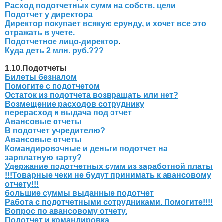
Расход подотчетных сумм на собств. цели
Подотчет у директора
Директор покупает всякую ерунду, и хочет все это
отражать в учете.
Подотчетное лицо-директор
.
Куда деть 2 млн. руб.???
1.10.Подотчеты
Билеты безналом
Помогите с подотчетом
Остаток из подотчета возвращать или нет?
Возмещение расходов сотруднику
перерасход и выдача под отчет
Авансовые отчеты
В подотчет учредителю?
Авансовые отчеты
Командировочные и деньги подотчет на
зарплатную карту?
Удержание подотчетных сумм из заработной платы
!!!Товарные чеки не будут принимать к авансовому
отчету!!!
большие суммы выданные подотчет
Работа с подотчетными сотрудниками. Помогите!!!!
Вопрос по авансовому отчету.
Подотчет и командировка