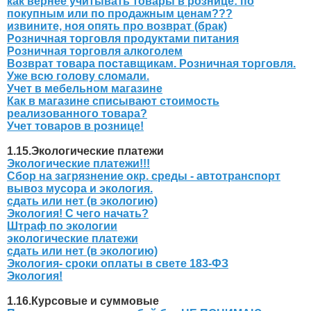
как вернее учитывать товары в рознице: по
покупным или по продажным ценам???
извините, ноя опять про возврат (брак)
Розничная торговля продуктами питания
Розничная торговля алкоголем
Возврат товара поставщикам. Розничная торговля.
Уже всю голову сломали.
Учет в мебельном магазине
Как в магазине списывают стоимость
реализованного товара?
Учет товаров в рознице!
1.15.Экологические платежи
Экологические платежи!!!
Сбор на загрязнение окр. среды - автотранспорт
вывоз мусора и экология.
сдать или нет (в экологию)
Экология! С чего начать?
Штраф по экологии
экологические платежи
сдать или нет (в экологию)
Экология- сроки оплаты в свете 183-ФЗ
Экология!
1.16.Курсовые и суммовые