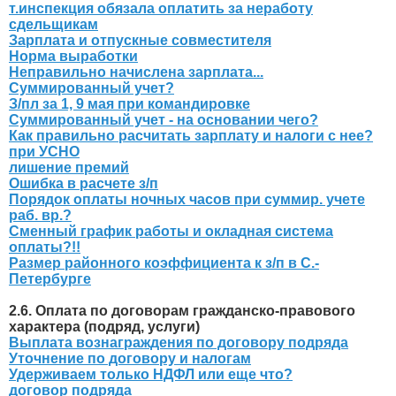
т.инспекция обязала оплатить за неработу
сдельщикам
Зарплата и отпускные совместителя
Норма выработки
Неправильно начислена зарплата...
Суммированный учет?
З/пл за 1, 9 мая при командировке
Суммированный учет - на основании чего?
Как правильно расчитать зарплату и налоги с нее?
при УСНО
лишение премий
Ошибка в расчете з/п
Порядок оплаты ночных часов при суммир. учете
раб. вр.?
Сменный график работы и окладная система
оплаты?!!
Размер районного коэффициента к з/п в С.-
Петербурге
2.6. Оплата по договорам гражданско-правового
характера (подряд, услуги)
Выплата вознаграждения по договору подряда
Уточнение по договору и налогам
Удерживаем только НДФЛ или еще что?
договор подряда