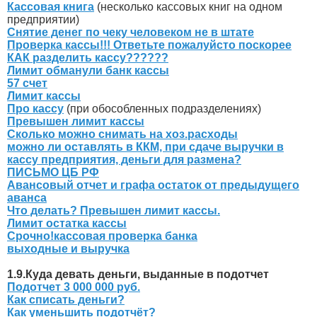
Кассовая книга
(несколько кассовых книг на одном
предприятии)
Снятие денег по чеку человеком не в штате
Проверка кассы!!! Ответьте пожалуйсто поскорее
КАК разделить кассу??????
Лимит обманули банк кассы
57 счет
Лимит кассы
Про кассу
(при обособленных подразделениях)
Превышен лимит кассы
Сколько можно снимать на хоз.расходы
можно ли оставлять в ККМ, при сдаче выручки в
кассу предприятия, деньги для размена?
ПИСЬМО ЦБ РФ
Авансовый отчет и графа остаток от предыдущего
аванса
Что делать? Превышен лимит кассы.
Лимит остатка кассы
Срочно!кассовая проверка банка
выходные и выручка
1.9.Куда девать деньги, выданные в подотчет
Подотчет 3 000 000 руб.
Как списать деньги?
Как уменьшить подотчёт?