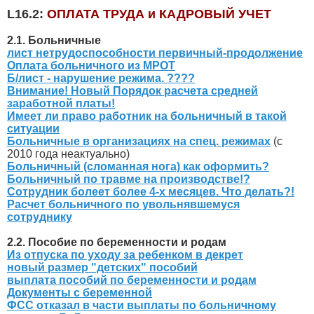
L16.2:
ОПЛАТА ТРУДА и КАДРОВЫЙ УЧЕТ
2.1. Больничные
лист нетрудоспособности первичный-продолжение
Оплата больничного из МРОТ
Б/лист - нарушение режима. ????
Внимание! Новый Порядок расчета средней
заработной платы!
Имеет ли право работник на больничный в такой
ситуации
Больничные в организациях на спец. режимах
(с
2010 года неактуально)
Больничный (сломанная нога) как оформить?
Больничный по травме на производстве!?
Сотрудник болеет более 4-х месяцев. Что делать?!
Расчет больничного по увольнявшемуся
сотруднику
2.2. Пособие по беременности и родам
Из отпуска по уходу за ребенком в декрет
новый размер "детских" пособий
выплата пособий по беременности и родам
Документы с беременной
ФСС отказал в части выплаты по больничному