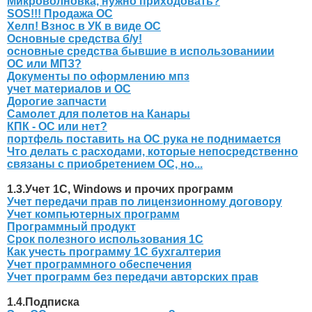
Микроволновка, нужно приходовать?
SOS!!! Продажа ОС
Хелп! Взнос в УК в виде ОС
Основные средства б/у!
основные средства бывшие в использованиии
ОС или МПЗ?
Документы по оформлению мпз
учет материалов и ОС
Дорогие запчасти
Самолет для полетов на Канары
КПК - ОС или нет?
портфель поставить на ОС рука не поднимается
Что делать с расходами, которые непосредственно
связаны с приобретением ОС, но...
1.3.Учет 1С, Windows и прочих программ
Учет передачи прав по лицензионному договору
Учет компьютерных программ
Программный продукт
Срок полезного использования 1С
Как учесть программу 1С бухгалтерия
Учет программного обеспечения
Учет программ без передачи авторских прав
1.4.Подписка