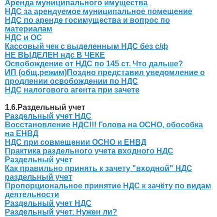
Аренда муниципального имущества
НДС за арендуемое муниципальное помещение
НДС по аренде госимущества и вопрос по
материалам
НДС и ОС
Кассовый чек с выделенным НДС без с/ф
НЕ ВЫДЕЛЕН ндс В ЧЕКЕ
Освобождение от НДС по 145 ст. Что дальше?
ИП (общ.режим)Поздно представил уведомление о
продлении освобождении по НДС
НДС налогового агента при зачете
1.6.Раздельный учет
Раздельный учет НДС
Восстановление НДС!!! Голова на ОСНО, обособка
на ЕНВД
НДС при совмещении ОСНО и ЕНВД
Практика раздельного учета входного НДС
Раздельный учет
Как правильно принять к зачету "входной" НДС
раздельный учет
Пропорциональное принятие НДС к зачёту по видам
деятельности
Раздельный учет НДС
Раздельный учет. Нужен ли?