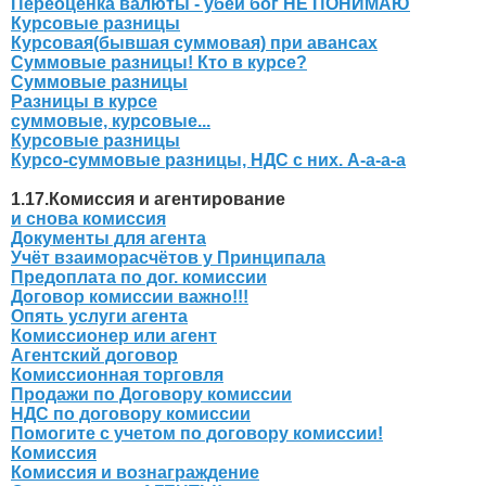
Переоценка валюты - убей бог НЕ ПОНИМАЮ
Курсовые разницы
Курсовая(бывшая суммовая) при авансах
Суммовые разницы! Кто в курсе?
Суммовые разницы
Разницы в курсе
суммовые, курсовые...
Курсовые разницы
Курсо-суммовые разницы, НДС с них. А-а-а-а
1.17.Комиссия и агентирование
и снова комиссия
Документы для агента
Учёт взаиморасчётов у Принципала
Предоплата по дог. комиссии
Договор комиссии важно!!!
Опять услуги агента
Комиссионер или агент
Агентский договор
Комиссионная торговля
Продажи по Договору комиссии
НДС по договору комиссии
Помогите с учетом по договору комиссии!
Комиссия
Комиссия и вознаграждение