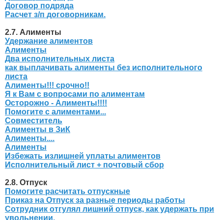
Договор подряда
Расчет з/п договорникам.
2.7. Алименты
Удержание алиментов
Алименты
Два исполнительных листа
как выплачивать алименты без исполнительного
листа
Алименты!!! срочно!!
Я к Вам с вопросами по алиментам
Осторожно - Алименты!!!!
Помогите с алиментами...
Совместитель
Алименты в ЗиК
Алименты....
Алименты
Избежать излишней уплаты алиментов
Исполнительный лист + почтовый сбор
2.8. Отпуск
Помогите расчитать отпускные
Приказ на Отпуск за разные периоды работы
Сотрудник отгулял лишний отпуск, как удержать при
увольнении.