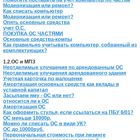
Модернизация или ремонт?
Как списать компьютер
Модернизация или ремонт?
Опять основные средства
учет О.С.
ПОКУПКА ОС ЧАСТЯМИ
Основные средства-компы
Как правильно учитывать компьютер, собранный из
комплектующих?
1.2.ОС и МПЗ
Неотделимые улучшения по арендованным ОС
Неотделимые улучшения арендованного здания
Учетная карточка по малоценке
Амортизация основных средств как вклады в
уставной капитал
Засыпаем яму - ОС или нет?
относится ли к ОС
Амортизация ОС
Как оформить стулья, если ссылаться на ПБУ 6/01?
ОС меньше 10000р.
Можно ли списать ОС в виде УК?
ОС до 10000руб.
Первоначальная стоимость при лизинге