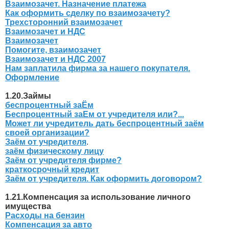
Взаимозачет. Назначение платежа
Как оформить сделку по взаимозачету?
Трехсторонний взаимозачет
Взаимозачет и НДС
Взаимозачет
Помогите, взаимозачет
Взаимозачет и НДС 2007
Нам заплатила фирма за нашего покупателя.
Оформление
1.20.Займы
беспроцентный заЁм
Беспроцентный заЕм от учредителя или?...
Может ли учредитель дать беспроцентный заём
своей организации?
Заём от учредителя
.
заём физическому лицу
Заём от учредителя фирме?
краткосрочный кредит
Заём от учредителя. Как оформить договором?
1.21.Компенсация за использование личного
имущества
Расходы на бензин
Компенсация за авто