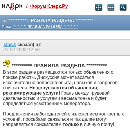
/
Форум Клерк.Ру
Святые угодники, Клерк без рекламы
прекрасен:)
********** ПРАВИЛА РАЗДЕЛА **********
Тема:
********** ПРАВИЛА РАЗДЕЛА **********
месяц
99
₽
3 месяца
stas®
сказал(-а):
259
₽
27.02.2008
12:50
-10%
полгода
499
₽
********** ПРАВИЛА РАЗДЕЛА **********
-15%
В этом разделе размещаются только объявления о
Отмена
Оплатить
поиске работы. Дискуссия может касаться
исключительно вопросов опыта, навыков и запросов
соискателя.
Не допускаются объявления,
рекламирующие услуги!
Грань между трудовой
деятельностью и услугами весьма тонка и будет
определяться усмотрением модератора.
Предложения работодателей с изложением конкретных
условий, просьбами связаться и так далее могут
направляться соискателям
только
в личную почту!