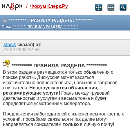
/
Форум Клерк.Ру
Святые угодники, Клерк без рекламы
прекрасен:)
********** ПРАВИЛА РАЗДЕЛА **********
Тема:
********** ПРАВИЛА РАЗДЕЛА **********
месяц
99
₽
3 месяца
stas®
сказал(-а):
259
₽
27.02.2008
12:50
-10%
полгода
499
₽
********** ПРАВИЛА РАЗДЕЛА **********
-15%
В этом разделе размещаются только объявления о
Отмена
Оплатить
поиске работы. Дискуссия может касаться
исключительно вопросов опыта, навыков и запросов
соискателя.
Не допускаются объявления,
рекламирующие услуги!
Грань между трудовой
деятельностью и услугами весьма тонка и будет
определяться усмотрением модератора.
Предложения работодателей с изложением конкретных
условий, просьбами связаться и так далее могут
направляться соискателям
только
в личную почту!