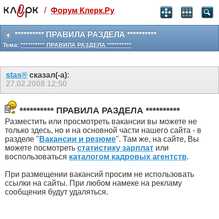
/
Форум Клерк.Ру
Святые угодники, Клерк без рекламы
прекрасен:)
********** ПРАВИЛА РАЗДЕЛА **********
Тема:
********** ПРАВИЛА РАЗДЕЛА **********
месяц
99
₽
3 месяца
stas®
сказал(-а):
259
₽
27.02.2008
12:50
-10%
полгода
499
₽
********** ПРАВИЛА РАЗДЕЛА **********
-15%
Разместить или просмотреть вакансии вы можете не
Отмена
Оплатить
только здесь, но и на основной части нашего сайта - в
разделе "
Вакансии и резюме
". Там же, на сайте, Вы
можете посмотреть
статистику зарплат
или
воспользоваться
каталогом кадровых агентств
.
При размещении вакансий просим не использовать
ссылки на сайты. При любом намеке на рекламу
сообщения будут удаляться.