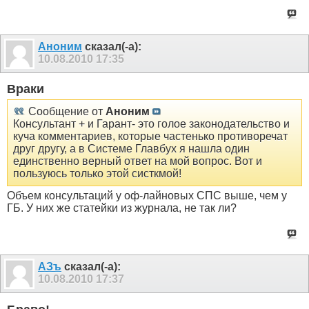
Аноним
сказал(-а):
10.08.2010
17:35
Враки
Сообщение от
Аноним
Консультант + и Гарант- это голое законодательство и
куча комментариев, которые частенько противоречат
друг другу, а в Системе Главбух я нашла один
единственно верный ответ на мой вопрос. Вот и
пользуюсь только этой систкмой!
Объем консультаций у оф-лайновых СПС выше, чем у
ГБ. У них же статейки из журнала, не так ли?
АЗъ
сказал(-а):
10.08.2010
17:37