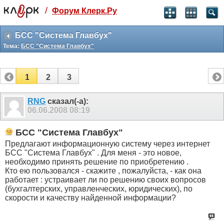
/
Форум Клерк.Ру
Святые угодники, Клерк без рекламы
прекрасен:)
БСС "Система Главбух"
Тема:
БСС "Система Главбух"
месяц
99
₽
3 месяца
1
2
3
259
₽
-10%
полгода
RNG
сказал(-а):
06.06.2008
08:19
499
₽
-15%
Отмена
Оплатить
БСС "Система Главбух"
Предлагают информационную систему через интернет
БСС "Система Главбух" . Для меня - это новое,
необходимо принять решение по приобретению .
Кто ею пользовался - скажите , пожалуйста, - как она
работает : устраивает ли по решению своих вопросов
(бухгалтерских, управленческих, юридических), по
скорости и качеству найденной информации?