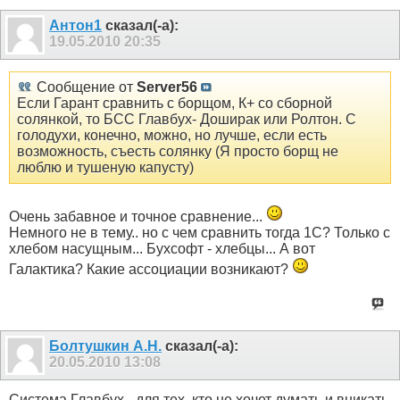
Антон1
сказал(-а):
19.05.2010
20:35
Сообщение от
Server56
Если Гарант сравнить с борщом, К+ со сборной
солянкой, то БСС Главбух- Доширак или Ролтон. С
голодухи, конечно, можно, но лучше, если есть
возможность, съесть солянку (Я просто борщ не
люблю и тушеную капусту)
Очень забавное и точное сравнение...
Немного не в тему.. но с чем сравнить тогда 1С? Только с
хлебом насущным... Бухсофт - хлебцы... А вот
Галактика? Какие ассоциации возникают?
Болтушкин А.Н.
сказал(-а):
20.05.2010
13:08
Система Главбух - для тех, кто не хочет думать и вникать