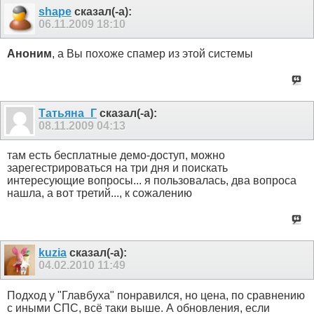
shape
сказал(-а):
06.11.2009
18:10
Аноним
, а Вы похоже спамер из этой системы
Татьяна_Г
сказал(-а):
08.11.2009
04:13
там есть бесплатные демо-доступ, можно
зарегестрироваться на три дня и поискать
интересующие вопросы... я пользовалась, два вопроса
нашла, а вот третий..., к сожалению
kuzia
сказал(-а):
04.02.2010
11:49
Подход у "Главбуха" понравился, но цена, по сравнению
с иными СПС, всё таки выше. А обновления, если