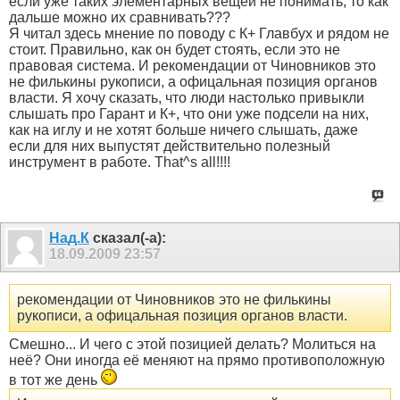
если уже таких элементарных вещей не понимать, то как
дальше можно их сравнивать???
Я читал здесь мнение по поводу с К+ Главбух и рядом не
стоит. Правильно, как он будет стоять, если это не
правовая система. И рекомендации от Чиновников это
не филькины рукописи, а офицальная позиция органов
власти. Я хочу сказать, что люди настолько привыкли
слышать про Гарант и К+, что они уже подсели на них,
как на иглу и не хотят больше ничего слышать, даже
если для них выпустят действительно полезный
инструмент в работе. That^s all!!!!
Над.К
сказал(-а):
18.09.2009
23:57
рекомендации от Чиновников это не филькины
рукописи, а офицальная позиция органов власти.
Смешно... И чего с этой позицией делать? Молиться на
неё? Они иногда её меняют на прямо противоположную
в тот же день