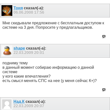
Тоня
сказал(-а):
06.06.2008
17:56
Мне скидывали предложение с бесплатным доступом к
системе на 3 дня. Попросите у предлагальщиков.
shape
сказал(-а):
22.03.2009
20:01
подниму тему
в данный момент собираю информацию о данной
системе
у кого какие впечатления?
есть смысл менять СПС на нее (у меня сейчас К+)?
Над.К
сказал(-а):
22.03.2009
20:07