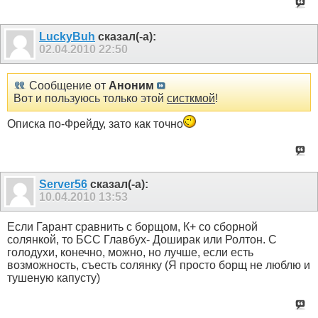
LuckyBuh
сказал(-а):
02.04.2010
22:50
Сообщение от
Аноним
Вот и пользуюсь только этой
систкмой
!
Описка по-Фрейду, зато как точно
Server56
сказал(-а):
10.04.2010
13:53
Если Гарант сравнить с борщом, К+ со сборной
солянкой, то БСС Главбух- Доширак или Ролтон. С
голодухи, конечно, можно, но лучше, если есть
возможность, съесть солянку (Я просто борщ не люблю и
тушеную капусту)