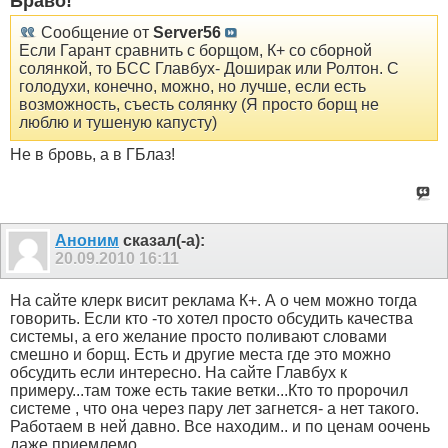
Браво!
Сообщение от
Server56
Если Гарант сравнить с борщом, К+ со сборной
солянкой, то БСС Главбух- Доширак или Ролтон. С
голодухи, конечно, можно, но лучше, если есть
возможность, съесть солянку (Я просто борщ не
люблю и тушеную капусту)
Не в бровь, а в ГБлаз!
Аноним
сказал(-а):
20.09.2010
16:11
На сайте клерк висит реклама К+. А о чем можно тогда
говорить. Если кто -то хотел просто обсудить качества
системы, а его желание просто поливают словами
смешно и борщ. Есть и другие места где это можно
обсудить если интересно. На сайте Главбух к
примеру...там тоже есть такие ветки...Кто то пророчил
системе , что она через пару лет загнется- а нет такого.
Работаем в ней давно. Все находим.. и по ценам оочень
даже приемлемо....