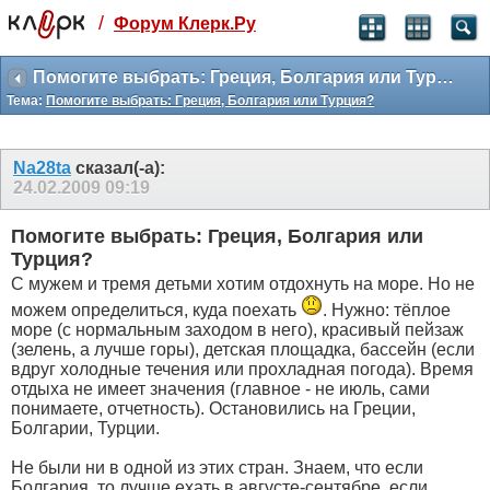
/
Форум Клерк.Ру
Святые угодники, Клерк без рекламы
прекрасен:)
Помогите выбрать: Греция, Болгария или Турция?
Тема:
Помогите выбрать: Греция, Болгария или Турция?
месяц
99
₽
3 месяца
Na28ta
сказал(-а):
259
₽
24.02.2009
09:19
-10%
полгода
Помогите выбрать: Греция, Болгария или
499
₽
Турция?
-15%
С мужем и тремя детьми хотим отдохнуть на море. Но не
Отмена
Оплатить
можем определиться, куда поехать
. Нужно: тёплое
море (с нормальным заходом в него), красивый пейзаж
(зелень, а лучше горы), детская площадка, бассейн (если
вдруг холодные течения или прохладная погода). Время
отдыха не имеет значения (главное - не июль, сами
понимаете, отчетность). Остановились на Греции,
Болгарии, Турции.
Не были ни в одной из этих стран. Знаем, что если
Болгария, то лучше ехать в августе-сентябре, если