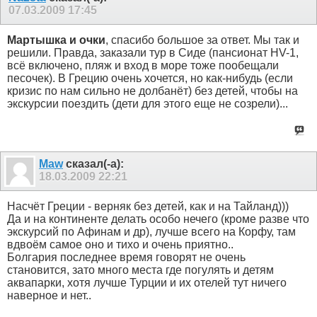
07.03.2009
17:45
Мартышка и очки
, спасибо большое за ответ. Мы так и
решили. Правда, заказали тур в Сиде (пансионат HV-1,
всё включено, пляж и вход в море тоже пообещали
песочек). В Грецию очень хочется, но как-нибудь (если
кризис по нам сильно не долбанёт) без детей, чтобы на
экскурсии поездить (дети для этого еще не созрели)...
Maw
сказал(-а):
18.03.2009
22:21
Насчёт Греции - верняк без детей, как и на Тайланд)))
Да и на континенте делать особо нечего (кроме разве что
экскурсий по Афинам и др), лучше всего на Корфу, там
вдвоём самое оно и тихо и очень приятно..
Болгария последнее время говорят не очень
становится, зато много места где погулять и детям
аквапарки, хотя лучше Турции и их отелей тут ничего
наверное и нет..