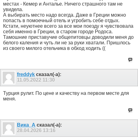
местах - Кемер и Анталье. Ничего страшного там не
увидела.
А выбирать место надо всегда. Даже в Греции можно
попасть в помоечный отель и угробить себе отдых.
Кстати, неуютнее всего за все мои поезду я чувствовала
себя именно в Греции, в старом городе Родоса.
Тамошние приставучие общепитовцы доводили меня до
белого каления и чуть ли не за руки хватали. Пришлось
из своего милого отельчика в обход ходить ((
freddyk
сказал(-а):
11.05.2022
11:30
Турция рулит. По цене и качеству на первом месте для
меня.
Вика_А
сказал(-а):
28.04.2026
13:16