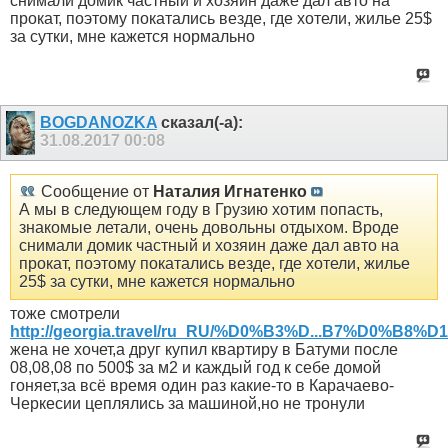
снимали домик частный и хозяин даже дал авто на
прокат, поэтому покатались везде, где хотели, жилье 25$
за сутки, мне кажется нормально
BOGDANOZKA
сказал(-а):
31.08.2017
00:08
Сообщение от
Наталия Игнатенко
А мы в следующем году в Грузию хотим попасть,
знакомые летали, очень довольны отдыхом. Вроде
снимали домик частный и хозяин даже дал авто на
прокат, поэтому покатались везде, где хотели, жилье
25$ за сутки, мне кажется нормально
тоже смотрели
http://georgia.travel/ru_RU/%D0%B3%D...B7%D0%B8%D
жена не хочет,а друг купил квартиру в Батуми после
08,08,08 по 500$ за м2 и каждый год к себе домой
гоняет,за всё время один раз какие-то в Карачаево-
Черкесии цеплялись за машиной,но не тронули