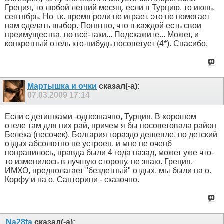
Греция, то любой летний месяц, если в Турцию, то июнь,
сентябрь. Но т.к. время роли не играет, это не помогает
нам сделать выбор. Понятно, что в каждой есть свои
преимущества, но всё-таки... Подскажите... Может, и
конкретный отель кто-нибудь посоветует (4*). Спасибо.
Мартышка и очки
сказал(-а):
07.03.2009
17:14
Если с детишками -однозначно, Турция. В хорошем
отеле там для них рай, причем я бы посоветовала район
Белека (песочек). Болгария гораздо дешевле, но детский
отдых абсолютно не устроен, и мне не оченб
понравилось, правда были 4 года назад, может уже что-
то изменилось в лучшую сторону, не знаю. Греция,
ИМХО, предполагает "бездетный" отдых, мы были на о.
Корфу и на о. Санторини - сказочно.
Na28ta
сказал(-а):