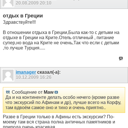
20.08.2009
20:10
отдых в Греции
Здравствуйте!!!
В отношении отдыха в Греции,Была как-то с детьми на
отдыхе в Греции на Крите.Отель отличный , питание
супер,но вода на Крите не очень,Так что если с детьми
,то лучше Турция.....
imanager
сказал(-а):
10.12.2009
16:26
Сообщение от
Maw
Да и на континенте делать особо нечего (кроме разве
что экскурсий по Афинам и др), лучше всего на Корфу,
там вдвоём самое оно и тихо и очень приятно..
Разве в Греции только в Афины есть экскурсии? По-
моему там вся страна полна античных памятников и
природа очень красивая...