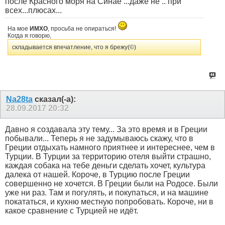
после Красного моря на Синае ...даже не .. при
всех...плюсах...
На мое
ИМХО
, просьба не опираться!
Когда я говорю,
складывается впечатление, что я брежу(©)
Na28ta
сказал(-а):
28.09.2017
20:32
Давно я создавала эту тему... За это время и в Греции
побывали... Теперь я не задумываюсь скажу, что в
Греции отдыхать намного приятнее и интереснее, чем в
Турции. В Турции за территорию отеля выйти страшно,
каждая собака на тебе деньги сделать хочет, культура
далека от нашей. Короче, в Турцию после Греции
совершенно не хочется. В Греции были на Родосе. Были
уже ни раз. Там и погулять, и покупаться, и на машине
покататься, и кухню местную попробовать. Короче, ни в
какое сравнение с Турцией не идёт.