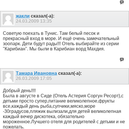
жакли
сказал(-а):
24.03.2009
13:35
Советую поехать в Тунис. Там белый песок и
прекрасный вход в море. И ещё очень замечательный
зоопарк. Дети будут рады!!! Отель выбирайте из серии
"Карибиан". Мы были в Карибиан ворд Махдия.
Тамара Ивановна
сказал(-а):
26.03.2009
17:05
Добрый день!!!!
Была в августе в Сиде (Отель Астерия Соргун Ресорт),с
детьми просто супер,питание великолепное,фрукты
все,каждый день рыба,супчики,мяско,море
-30градусов,пляжик вылизали,для детей великолепная
каждый вечер дискотека, обязательно
мороженное.Лучшего отеля для родителей с детьми и не
пожелать.