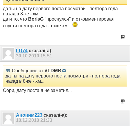
да ты на дату первого поста посмотри - полтора года
назад в 8-ке - хм...
да и то, что
BorisG
"проснулся" и откомментировал
спустя полтора года - тоже хм...
LD74
сказал(-а):
30.10.2010
15:51
Сообщение от
VLDMR
да ты на дату первого поста посмотри - полтора года
назад в 8-ке - хм...
Сори, дату поста я не заметил...
Аноним223
сказал(-а):
10.12.2010
21:33