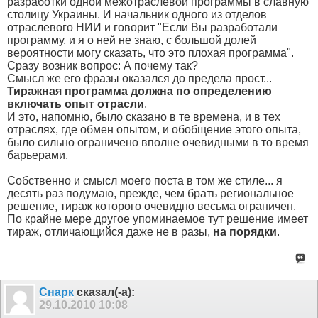
разработки одной межотраслевой программы в славную
столицу Украины. И начальник одного из отделов
отраслевого НИИ и говорит "Если Вы разработали
программу, и я о ней не знаю, с большой долей
вероятности могу сказать, что это плохая программа".
Сразу возник вопрос: А почему так?
Смысл же его фразы оказался до предела прост...
Тиражная программа должна по определению
включать опыт отрасли
.
И это, напомню, было сказано в те времена, и в тех
отраслях, где обмен опытом, и обобщение этого опыта,
было сильно ограничено вполне очевидными в то время
барьерами.
Собственно и смысл моего поста в том же стиле... я
десять раз подумаю, прежде, чем брать региональное
решение, тираж которого очевидно весьма ограничен.
По крайне мере другое упоминаемое тут решение имеет
тираж, отличающийся даже не в разы,
на порядки
.
Снарк
сказал(-а):
29.10.2010
10:08