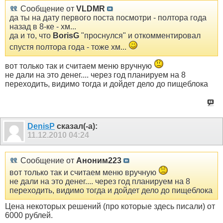
Сообщение от
VLDMR
да ты на дату первого поста посмотри - полтора года
назад в 8-ке - хм...
да и то, что
BorisG
"проснулся" и откомментировал
спустя полтора года - тоже хм...
вот только так и считаем меню вручную
не дали на это денег.... через год планируем на 8
переходить, видимо тогда и дойдет дело до пищеблока
DenisP
сказал(-а):
11.12.2010
04:24
Сообщение от
Аноним223
вот только так и считаем меню вручную
не дали на это денег.... через год планируем на 8
переходить, видимо тогда и дойдет дело до пищеблока
Цена некоторых решений (про которые здесь писали) от
6000 рублей.