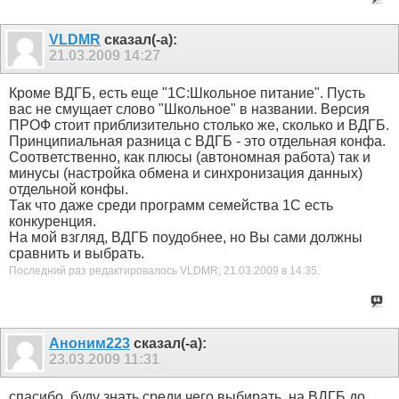
VLDMR
сказал(-а):
21.03.2009
14:27
Кроме ВДГБ, есть еще "1С:Школьное питание". Пусть
вас не смущает слово "Школьное" в названии. Версия
ПРОФ стоит приблизительно столько же, сколько и ВДГБ.
Принципиальная разница с ВДГБ - это отдельная конфа.
Соответственно, как плюсы (автономная работа) так и
минусы (настройка обмена и синхронизация данных)
отдельной конфы.
Так что даже среди программ семейства 1С есть
конкуренция.
На мой взгляд, ВДГБ поудобнее, но Вы сами должны
сравнить и выбрать.
Последний раз редактировалось VLDMR; 21.03.2009 в
14:35
.
Аноним223
сказал(-а):
23.03.2009
11:31
спасибо, буду знать среди чего выбирать, на ВДГБ до