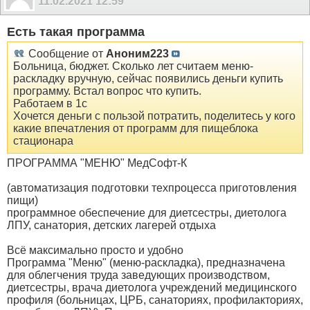
11.02.2021
12:59
Есть такая программа
Сообщение от
Аноним223
Больница, бюджет. Сколько лет считаем меню-
раскладку вручную, сейчас появились деньги купить
программу. Встал вопрос что купить.
Работаем в 1с
Хочется деньги с пользой потратить, поделитесь у кого
какие впечатления от программ для пищеблока
стационара
ПРОГРАММА "МЕНЮ" МедСофт-К
(автоматизация подготовки техпроцесса приготовления
пищи)
программное обеспечение для диетсестры, диетолога
ЛПУ, санатория, детских лагерей отдыха
Всё максимально просто и удобно
Программа "Меню" (меню-раскладка), предназначена
для облегчения труда заведующих производством,
диетсестры, врача диетолога учреждений медицинского
профиля (больницах, ЦРБ, санаториях, профилакториях,