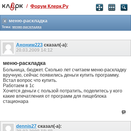
/
Форум Клерк.Ру
Святые угодники, Клерк без рекламы
прекрасен:)
меню-раскладка
Тема:
меню-раскладка
месяц
99
₽
3 месяца
Аноним223
сказал(-а):
259
₽
20.03.2009
14:12
-10%
полгода
меню-раскладка
499
₽
Больница, бюджет. Сколько лет считаем меню-раскладку
-15%
вручную, сейчас появились деньги купить программу.
Отмена
Оплатить
Встал вопрос что купить.
Работаем в 1с
Хочется деньги с пользой потратить, поделитесь у кого
какие впечатления от программ для пищеблока
стационара
dennis27
сказал(-а):