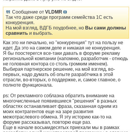
Сообщение от
VLDMR
Так что даже среди программ семейства 1С есть
конкуренция.
На мой взгляд, ВДГБ поудобнее, но
Вы сами должны
сравнить
и выбрать.
Как это ни печально, но "конкуренция" тут на пользу не
идет. Да это на самом деле и никакая не конкуренция.
Я бы поостерегся все-таки давать в форуме рекламу
региональной компании (напомню, разработчик - отнюдь
не головная контора со столь громким именем).
Выбирая партнерское решение, на мой взгляд, во-
первых, надо думать об опыте разрабтчика в этой
отрасли, во-вторых, о поддержке, и, самое главное, о
полноте функционала.
ps: От рекламного соблазна обратить внимание на
многочисленные появившиеся "решения" в разных
областях останавливает фраза, сказанная одним из
моих контрагентов еще на заре развития
межотраслевого обмена. Я эту историю как-то на
форуме рассказывал, повторю еще раз.
Еще в начале восьмидесятых приехали мы в рамках