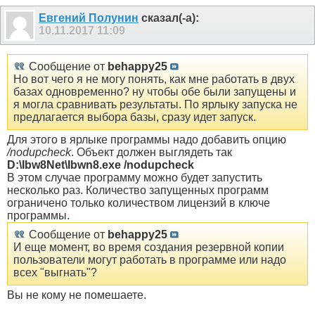
Евгений Полунин
сказал(-а):
10.11.2017
11:09
Сообщение от
behappy25
Но вот чего я не могу понять, как мне работать в двух
базах одновременно? ну чтобы обе были запущены и
я могла сравнивать результаты. По ярлыку запуска не
предлагается выбора базы, сразу идет запуск.
Для этого в ярлыке программы надо добавить опцию
/nodupcheck
. Объект должен выглядеть так
D:\Ibw8Net\Ibwn8.exe /nodupcheck
В этом случае программу можно будет запустить
несколько раз. Количество запущенных программ
ограничено только количеством лицензий в ключе
программы.
Сообщение от
behappy25
И еще момент, во время создания резервной копии
пользователи могут работать в программе или надо
всех "выгнать"?
Вы не кому не помешаете.