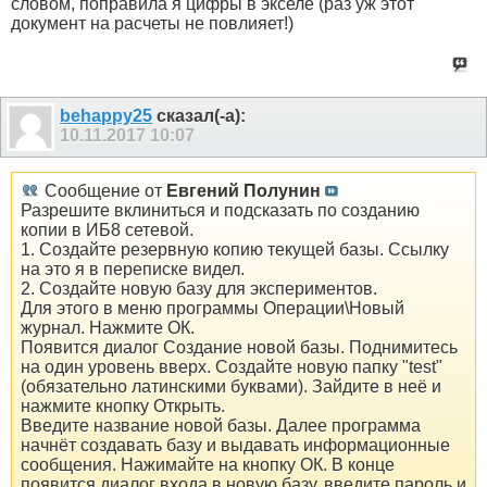
словом, поправила я цифры в экселе (раз уж этот
документ на расчеты не повлияет!)
behappy25
сказал(-а):
10.11.2017
10:07
Сообщение от
Евгений Полунин
Разрешите вклиниться и подсказать по созданию
копии в ИБ8 сетевой.
1. Создайте резервную копию текущей базы. Ссылку
на это я в переписке видел.
2. Создайте новую базу для экспериментов.
Для этого в меню программы Операции\Новый
журнал. Нажмите ОК.
Появится диалог Создание новой базы. Поднимитесь
на один уровень вверх. Создайте новую папку "test"
(обязательно латинскими буквами). Зайдите в неё и
нажмите кнопку Открыть.
Введите название новой базы. Далее программа
начнёт создавать базу и выдавать информационные
сообщения. Нажимайте на кнопку ОК. В конце
появится диалог входа в новую базу, введите пароль и