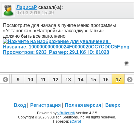
ЛарисаР
сказал(-а):
07.03.2018
15:49
Посмотрите для начала в пункте меню программы
«Установка»- «Настройки» закладку «Папки».
должно быть все заполнено
8
9
10
11
12
13
14
15
16
17
Вход
Регистрация
Полная версия
Вверх
Powered by
vBulletin®
Version 4.2.5
Copyright © 2026 vBulletin Solutions, Inc. All rights reserved.
Перевод:
zCarot