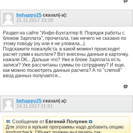
behappy25
сказал(-а):
21.11.2017
15:29
Раздел на сайте "Инфо-Бухгалтер 8: Порядок работы с
блоком Зарплата", прочитала, там ничего не сказано по
этому поводу (ну или я не уловила...).
Подскажите пожалуйста. в какой момент происходит
расчет сумм к выплате? Вот внесены данные в карточку,
нажали ОК... Дальше что? Уже в блоке Зарплата есть
записи? Уже рассчитаны суммы по сотруднику? И еще,
как можно посмотреть данные расчета? А то "слепой"
ввод данных получается...
behappy25
сказал(-а):
24.11.2017
11:01
Сообщение от
Евгений Полунин
Для этого в ярлыке программы надо добавить опцию
/nodupcheck. Объект должен выглядеть так