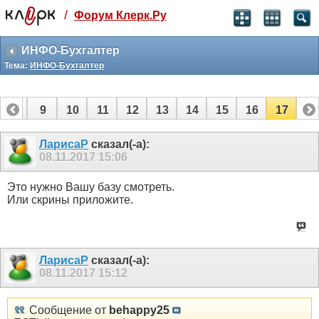
/
Форум Клерк.Ру
Святые угодники, Клерк без рекламы
прекрасен:)
ИНФО-Бухгалтер
Тема:
ИНФО-Бухгалтер
месяц
99
₽
3 месяца
8
9
10
11
12
13
14
15
16
17
259
₽
-10%
полгода
ЛарисаР
сказал(-а):
08.11.2017
15:06
499
₽
-15%
Отмена
Оплатить
Это нужно Вашу базу смотреть.
Или скрины приложите.
ЛарисаР
сказал(-а):
08.11.2017
15:12
Сообщение от
behappy25