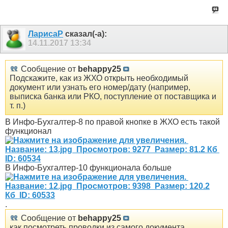
ЛарисаР
сказал(-а):
14.11.2017
13:34
Сообщение от
behappy25
Подскажите, как из ЖХО открыть необходимый
документ или узнать его номер/дату (например,
выписка банка или РКО, поступление от поставщика и
т. п.)
В Инфо-Бухгалтер-8 по правой кнопке в ЖХО есть такой
функционал
В Инфо-Бухгалтер-10 функционала больше
.
Сообщение от
behappy25
как посмотреть проводки из самого документа.