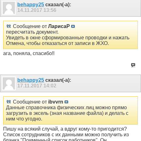
behappy25
сказал(-а):
14.11.2017
13:56
Сообщение от
ЛарисаР
пересчитать документ.
Увидеть в окне сформированные проводки и нажать
Отмена, чтобы отказаться от записи в ЖХО.
ага, поняла, спасибо!!
behappy25
сказал(-а):
17.11.2017
14:02
Сообщение от
ibvvrn
Данные справочника физических лиц можно прямо
загрузить в эксель (зная название файла) и делать с
ним что угодно.
Пишу на всякий случай, а вдруг кому-то пригодится?
Список сотрудников с их данными можно получить из
бланка "Поименный список работников". Он