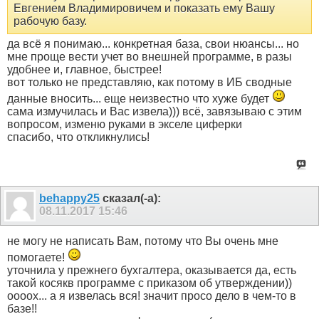
Евгением Владимировичем и показать ему Вашу
рабочую базу.
да всё я понимаю... конкретная база, свои нюансы... но
мне проще вести учет во внешней программе, в разы
удобнее и, главное, быстрее!
вот только не представляю, как потому в ИБ сводные
данные вносить... еще неизвестно что хуже будет
сама измучилась и Вас извела))) всё, завязываю с этим
вопросом, изменю руками в экселе циферки
спасибо, что откликнулись!
behappy25
сказал(-а):
08.11.2017
15:46
не могу не написать Вам, потому что Вы очень мне
помогаете!
уточнила у прежнего бухгалтера, оказывается да, есть
такой косякв программе с приказом об утверждении))
оооох... а я извелась вся! значит просо дело в чем-то в
базе!!