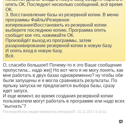
опять ОК. Последуют несколько сообщений, всё время
ОК.
3. Восстановление базы из резервной копии. В меню
программы Файлы\Резервное
копирование\Восстановить из резервной копии
выберите последнюю копию. Программа опять
сообщит кое что, нажимайте ОК.
Произойдёт выход из программы, затем
разархивирование резервной копии в новую базу.
И опять вход в новую базу.
Всё.
О, спасибо большое!! Почему-то я это Ваше сообщение
пропустила... надо же(( Но вот чего я не могу понять, как
мне работать в двух базах одновременно? ну чтобы обе
были запущены и я могла сравнивать результаты. По
ярлыку запуска не предлагается выбора базы, сразу
идет запуск.
И еще момент, во время создания резервной копии
пользователи могут работать в программе или надо всех
"выгнать"?
Последний раз редактировалось behappy25; 10.11.2017 в
10:11
.