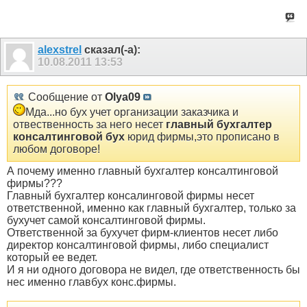
alexstrel
сказал(-а):
10.08.2011
13:53
Сообщение от
Olya09
Мда...но бух учет организации заказчика и
отвественность за него несет
главный бухгалтер
консалтинговой бух
юрид фирмы,это прописано в
любом договоре!
А почему именно главный бухгалтер консалтинговой
фирмы???
Главный бухгалтер консалинговой фирмы несет
ответственной, именно как главный бухгалтер, только за
бухучет самой консалтинговой фирмы.
Ответственной за бухучет фирм-клиентов несет либо
директор консалтинговой фирмы, либо специалист
который ее ведет.
И я ни одного договора не видел, где ответственность бы
нес именно главбух конс.фирмы.