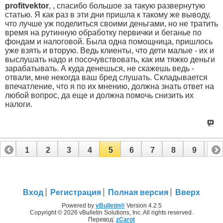
profitvektor
, , спасибо большое за такую развернутую
статью. Я как раз в эти дни пришла к такому же выводу,
что лучше уж поделиться своими деньгами, но не тратить
время на рутинную обработку первички и беганье по
фондам и налоговой. Была одна помощница, пришлось
уже взять и вторую. Ведь клиенты, что дети малые - их и
выслушать надо и посочувствовать, как им тяжко деньги
зарабатывать. А куда денешься, не скажешь ведь -
отвали, мне некогда ваш бред слушать. Складывается
впечатление, что я по их мнению, должна знать ответ на
любой вопрос, да еще и должна помочь снизить их
налоги.
1
2
3
4
5
6
7
8
9
10
11
12
13
Вход
Регистрация
Полная версия
Вверх
Powered by
vBulletin®
Version 4.2.5
Copyright © 2026 vBulletin Solutions, Inc. All rights reserved.
Перевод:
zCarot