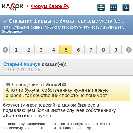
/
Форум Клерк.Ру
Святые угодники, Клерк без рекламы
прекрасен:)
Открытие фирмы по бухгалтерскому учету (есть ли будущее у бухбизнеса)
Тема:
Открытие фирмы по бухгалтерскому учету (есть ли будущее у
месяц
бухбизнеса)
99
₽
3 месяца
259
₽
1
2
3
4
5
6
7
8
9
10
-10%
полгода
11
12
13
Старый ворчун
сказал(-а):
499
₽
10.08.2011
10:25
-15%
Отмена
Оплатить
Сообщение от
ИннаИ
А то что бухучет собственнику нужен в первую
очередь так собственник про это не понимает.
бухучет (минфиновский) в малом бизнесе в
подавляющем большинстве случаев собственнику
абсолютно
не нужен.
... поскольку вышеизложенное в свете вышеуказанного влечет
нижеследующее по отношению к поименованному...