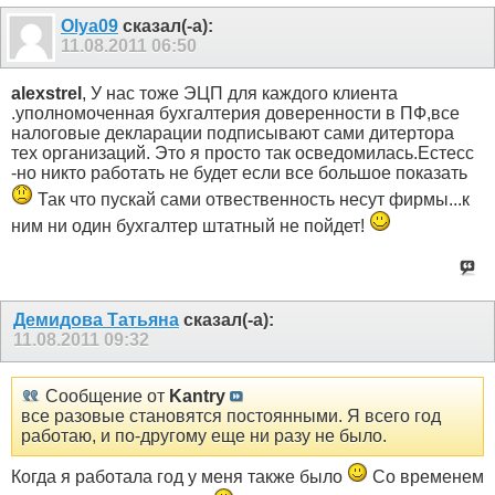
Olya09
сказал(-а):
11.08.2011
06:50
alexstrel
, У нас тоже ЭЦП для каждого клиента
.уполномоченная бухгалтерия доверенности в ПФ,все
налоговые декларации подписывают сами дитертора
тех организаций. Это я просто так осведомилась.Естесс
-но никто работать не будет если все большое показать
Так что пускай сами отвественность несут фирмы...к
ним ни один бухгалтер штатный не пойдет!
Демидова Татьяна
сказал(-а):
11.08.2011
09:32
Сообщение от
Kantry
все разовые становятся постоянными. Я всего год
работаю, и по-другому еще ни разу не было.
Когда я работала год у меня также было
Со временем