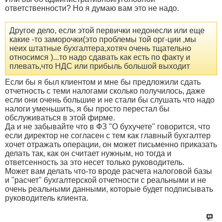
ответственности? Но я думаю вам это не надо.
Другое дело, если этой первички недонесли или еще
какие -то заморочки(это проблемы той орг-ции ,мы
неих штатные бухгалтера,хотяч очень тщательно
относимся )...то надо сдавать как есть по факту и
плевать,что НДС или прибыль большой выходит
Если бы я был клиентом и мне бы предложили сдать
отчетность с теми налогами сколько получилось, даже
если они очень большие и не стали бы слушать что надо
налоги уменьшить, я бы просто перестал бы
обслуживаться в этой фирме.
Да и не забывайте что в ФЗ "О бухучете" говорится, что
если директор не согласен с тем как главный бухгалтер
хочет отражать операции, он может письменно приказать
делать так, как он считает нужным, но тогда и
ответсенность за это несет только руководитель.
Может вам делать что-то вроде расчета налоговой базы
и "расчет" бухгалтерской отчетности с реальными и не
очень реальными данными, которые будет подписывать
руководитель клиента.