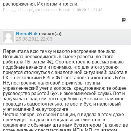
распоряжения. Их потом и трясли.
Последний раз редактировалось ИннаИ; 11.08.2011 в
21:43
.
ReinaNsk
сказал(-а):
29.08.2011
22:03
Перечитала всю темку и как-то настроение поникло.
Возникла необходимость в смене работы, до этого
работала ГБ, затем ФД. Соответственно рассматриваю
подобные вакансии и понимаю, что для этого уровня
придется столкнуться с аналогичной ситуацией: работа в
ГК, с несколькими ЮЛ и ФЛ: постановка и контроль БУ и
НУ, построение налоговой структуры группы,
управленческий учет и вопросы кредитования; те общее
руководство работой бух. и экономической служб. Вот и
задумалась над тем, что подобную деятельность можно
проводить самостоятельно, те вести бух. и налоговый
учет компаний на аутсорсинге.
Честно говоря, со своей позиции, я видела в этом даже
преимущества для потенциальных клиентов, в
сравнении с обычным штатным бухгалтером ( в качестве
потенциальных рассматривала ИП и МП, со штатом