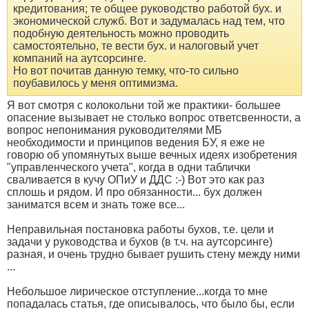
кредитования; те общее руководство работой бух. и
экономической служб. Вот и задумалась над тем, что
подобную деятельность можно проводить
самостоятельно, те вести бух. и налоговый учет
компаний на аутсорсинге.
Но вот почитав данную темку, что-то сильно
поубавилось у меня оптимизма.
Я вот смотря с колокольни той же практики- большее
опасение вызывает не столько вопрос ответсвенности, а
вопрос непонимания руководителями МБ
необходимости и принципов ведения БУ, я еже не
говорю об упомянутых выше вечных идеях изобретения
"управленческого учета", когда в одни таблички
сваливается в кучу ОПиУ и ДДС :-) Вот это как раз
сплошь и рядом. И про обязанности... бух должен
заниматся всем и знать тоже все...
Неправильная постановка работы бухов, т.е. цели и
задачи у руководства и бухов (в т.ч. на аутсорсинге)
разная, и очень трудно бывает рушить стену между ними
...
Небольшое лирическое отступление...когда то мне
попадалась статья, где описывалось, что было бы, если