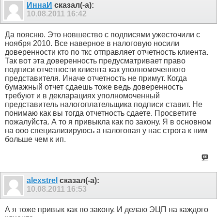
ИннаИ
сказал(-а):
10.08.2011
16:42
Да поясню. Это новшество с подписями ужесточили с
ноября 2010. Все наверное в налоговую носили
доверенности кто по ткс отправляет отчетность клиента.
Так вот эта доверенность предусматривает право
подписи отчетности клиента как уполномоченного
представителя. Иначе отчетность не примут. Когда
бумажный отчет сдаешь тоже ведь доверенность
требуют и в декларациях уполномоченный
представитель налогоплательщика подписи ставит. Не
понимаю как вы тогда отчетность сдаете. Просветите
пожалуйста. А то я привыкла как по закону. Я в основном
на ооо специализируюсь а налоговая у нас строга к ним
больше чем к ип.
alexstrel
сказал(-а):
10.08.2011
16:53
А я тоже привык как по закону. И делаю ЭЦП на каждого