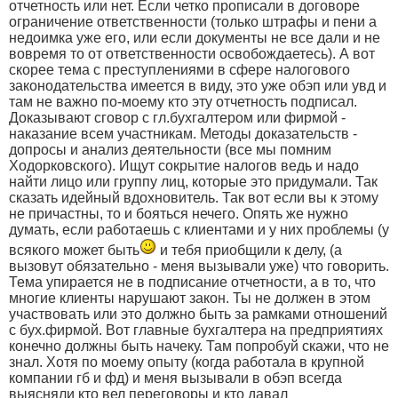
отчетность или нет. Если четко прописали в договоре
ограничение ответственности (только штрафы и пени а
недоимка уже его, или если документы не все дали и не
вовремя то от ответственности освобождаетесь). А вот
скорее тема с преступлениями в сфере налогового
законодательства имеется в виду, это уже обэп или увд и
там не важно по-моему кто эту отчетность подписал.
Доказывают сговор с гл.бухгалтером или фирмой -
наказание всем участникам. Методы доказательств -
допросы и анализ деятельности (все мы помним
Ходорковского). Ищут сокрытие налогов ведь и надо
найти лицо или группу лиц, которые это придумали. Так
сказать идейный вдохновитель. Так вот если вы к этому
не причастны, то и бояться нечего. Опять же нужно
думать, если работаешь с клиентами и у них проблемы (у
всякого может быть
и тебя приобщили к делу, (а
вызовут обязательно - меня вызывали уже) что говорить.
Тема упирается не в подписание отчетности, а в то, что
многие клиенты нарушают закон. Ты не должен в этом
участвовать или это должно быть за рамками отношений
с бух.фирмой. Вот главные бухгалтера на предприятиях
конечно должны быть начеку. Там попробуй скажи, что не
знал. Хотя по моему опыту (когда работала в крупной
компании гб и фд) и меня вызывали в обэп всегда
выясняли кто вел переговоры и кто давал