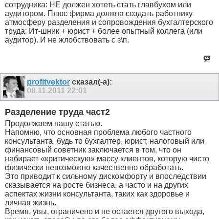
сотрудника: НЕ должен хотеть стать главбухом или
аудитором. Плюс фирма должна создать работнику
атмосферу разделения и сопровождения бухгалтерского
труда: Ит-шник + юрист + более опытный коллега (или
аудитор). И не жлобствовать с з\п.
profitvektor
сказал(-а):
08.11.2011
22:01
Разделение труда част2
Продолжаем нашу статью.
Напомню, что основная проблема любого частного
консультанта, будь то бухгалтер, юрист, налоговый или
финансовый советник заключается в том, что он
набирает «критическую» массу клиентов, которую чисто
физически невозможно качественно обработать.
Это приводит к сильному дискомфорту и впоследствии
сказывается на росте бизнеса, а часто и на других
аспектах жизни консультанта, таких как здоровье и
личная жизнь.
Время, увы, ограничено и не остается другого выхода,