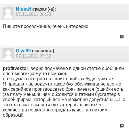
ИннаИ
сказал(-а):
07.11.2011
08:30
Пишите продолжение, очень интересно
Olya09
сказал(-а):
07.11.2011
09:32
profitvektor
, верно подмечено в одной статье обобщили
опыт многих,кому-то поможет...
но я думаю все-рно на своих ошибках будут учиться...
Я пришла к выводу,что такое бух обслуживание все же
как серийное производсвтво,брак имеется (ошибки есть
)за плату меньше ,чем обходится штатный бухгалтер в
своей фирме ,который все же может не допустил бы...Но
это от сознательности бухгалтеров зависит.От
количества не должно страдать качество никоим
образом!!!