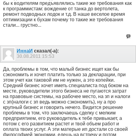
бы к водителям предъявлялись такие же требования как
к программистам: вождение от танка до вертолета,
ремонт подводных лодок и т.д. В наше веселое время
оптимизации к бухам почему то такие же требования
стали... грустно...
ИннаИ
сказал(-а):
30.08.2011
15:53
Да, проблемы в том, что малый бизнес ищет как бы
сэкономить и хочет платить только за декларации, при
этом учет как таковой им не нужен, а это копейки.
Средний бизнес хочет иметь специалиста под боком на
месте, руководители этого бизнеса не пугаются затрат
на правовые системы, на рабочее место, на зп и налоги
с зп(налоги с зп ведь можно сэкономить), ну а про
крупный бизнес и говорить нечего. Видится решение
проблемы в том, что заключаешь сделку с мелким
предприятием, его руководитель к тебе привыкает, а
потом с его развитием растет и твой объем работ и
оплата твоих услуг. А эти матерые ип достали со своей
философией экономии, едешь на встречу и потом