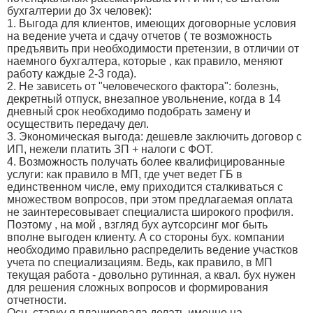
бухгалтерии до 3х человек):
1. Выгода для клиентов, имеющих договорные условия
на ведение учета и сдачу отчетов ( те возможность
предъявить при необходимости претензии, в отличии от
наемного бухгалтера, которые , как правило, меняют
работу каждые 2-3 года).
2. Не зависеть от "человеческого фактора": болезнь,
декретный отпуск, внезапное увольнение, когда в 14
дневный срок необходимо подобрать замену и
осуществить передачу дел.
3. Экономическая выгода: дешевле заключить договор с
ИП, нежели платить ЗП + налоги с ФОТ.
4. Возможность получать более квалифицированные
услуги: как правило в МП, где учет ведет ГБ в
единственном числе, ему приходится сталкиваться с
множеством вопросов, при этом предлагаемая оплата
не заинтересовывает специалиста широкого профиля.
Поэтому , на мой , взгляд бух аутсорсинг мог быть
вполне выгоден клиенту. А со стороны бух. компании
необходимо правильно распределить ведение участков
учета по специализациям. Ведь, как правило, в МП
текущая работа - довольно рутинная, а квал. бух нужен
для решения сложных вопросов и формирования
отчетности.
Осн. ставку я планировала делать именно на