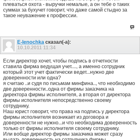
плеваться охота - выручки немалые, а он тебе о таких
суммах за бухучет говорит, что даже самой стыдно за
такое неуважение к профессии.
E-lenochka
сказал(-а):
10.10.2011
11:34
Если директор хочет, чтобы подпись в отчетности
ставила фирма ведущая учет...., а именно сотрудник
который этот учет фактически ведет...нужно две
доверенности или одна?
я считаю ..и судя по письмам минфина.., что необходимо
две доверенности..одна от фирмы заказчика на
директора фирмы исполнителя, а вторая от директора
фирмы исполнителя непосредственно своему
сотруднику.
Наш юрист говорит, что права на подпись у директора
фирмы исполнителя возникает из договора и
доверенности не нужно...и что необходима доверенность
только от фирмы исполнителя своему сотруднику.
Или вобще директор фирмы заказчика может сразу
выдать доверенность на сотрудника фирмы