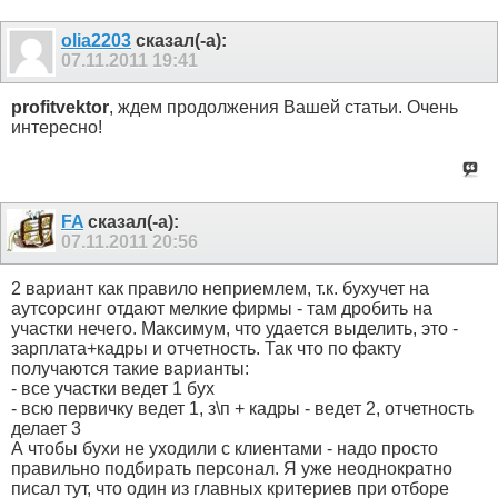
olia2203
сказал(-а):
07.11.2011
19:41
profitvektor
, ждем продолжения Вашей статьи. Очень
интересно!
FA
сказал(-а):
07.11.2011
20:56
2 вариант как правило неприемлем, т.к. бухучет на
аутсорсинг отдают мелкие фирмы - там дробить на
участки нечего. Максимум, что удается выделить, это -
зарплата+кадры и отчетность. Так что по факту
получаются такие варианты:
- все участки ведет 1 бух
- всю первичку ведет 1, з\п + кадры - ведет 2, отчетность
делает 3
А чтобы бухи не уходили с клиентами - надо просто
правильно подбирать персонал. Я уже неоднократно
писал тут, что один из главных критериев при отборе