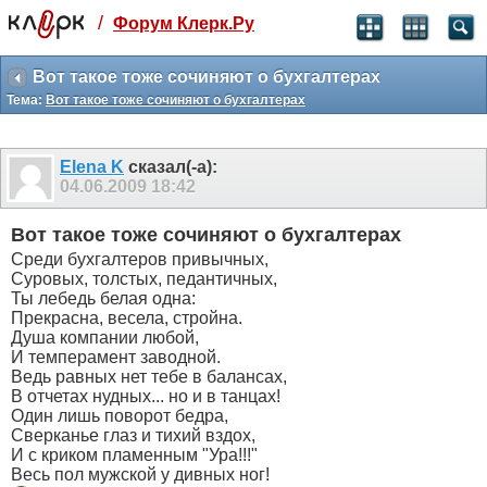
/
Форум Клерк.Ру
Святые угодники, Клерк без рекламы
прекрасен:)
Вот такое тоже сочиняют о бухгалтерах
Тема:
Вот такое тоже сочиняют о бухгалтерах
месяц
99
₽
3 месяца
Elena K
сказал(-а):
259
₽
04.06.2009
18:42
-10%
полгода
Вот такое тоже сочиняют о бухгалтерах
499
₽
Среди бухгалтеров привычных,
-15%
Суровых, толстых, педантичных,
Отмена
Оплатить
Ты лебедь белая одна:
Прекрасна, весела, стройна.
Душа компании любой,
И темперамент заводной.
Ведь равных нет тебе в балансах,
В отчетах нудных... но и в танцах!
Один лишь поворот бедра,
Сверканье глаз и тихий вздох,
И с криком пламенным "Ура!!!"
Весь пол мужской у дивных ног!