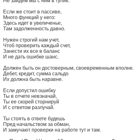
Не зайдем мы с ним в тупик.
Если же стоит в пассиве,
Много функций у него:
Здесь идет в увеличенье,
Там задолженность давно.
Нужен строгий нам учет,
Чтоб проверить каждый счет,
Занести их все в баланс
И не дать ошибке шанс.
Должен быть он достоверным, своевременным вполне.
Дебет, кредит, сумма сальдо
Их должна быть наравне.
Если допустил ошибку
Ты в отчете невзначай,
Ты ее скорей сторнируй
И с ответом разлучай.
Ты стоять в ответе будешь
Пред начальством за обман,
И замучают проверки на работе тут и там.