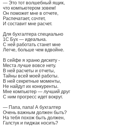
— Это тот волшебный ящик,
что компьютером зовем!
Он поможет мне в отчете,
Распечатает, сочтет,
И составит мне расчет.
Для бухгалтера специально
1С Бух — идеальна.
С ней работать станет мне
Легче, больше чем вдвойне.
В сейфе я храню дискету -
Места лучше вовсе нету.
В ней расчеты и отчеты,
Тайны всей моей работы.
В ней секретные моменты,
Не найдут их конкуренты.
Мне компьютер — лучший друг
С ним прогресс идет вокруг.
— Папа, папа! А бухгалтер
Очень важным должен быть?
На тебя похож быть должен,
Галстук и пиджак носить?