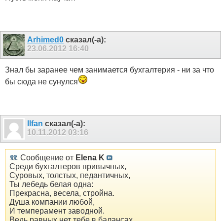
Arhimed0
сказал(-а):
23.06.2012
16:40
Знал бы заранее чем занимается бухгалтерия - ни за что
бы сюда не сунулся
Ilfan
сказал(-а):
10.11.2012
03:16
Сообщение от
Elena K
Среди бухгалтеров привычных,
Суровых, толстых, педантичных,
Ты лебедь белая одна:
Прекрасна, весела, стройна.
Душа компании любой,
И темперамент заводной.
Ведь равных нет тебе в балансах,