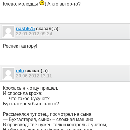
Клево, молодцы
) А кто автор-то?
nash975
сказал(-а):
22.01.2012
09:24
Респект автору!
mln
сказал(-а):
20.06.2012
13:11
Кроха сын к отцу пришел,
И спросила кроха:
— Что такое бухучет?
Бухгалтером быть плохо?
Рассмеялся тут отец, посмотрел на сына:
— Бухгалтерия, сынок – сложная машина
В производстве нужен толк и контроль с учетом,
На бумаге пишет он формулы с расчетом.