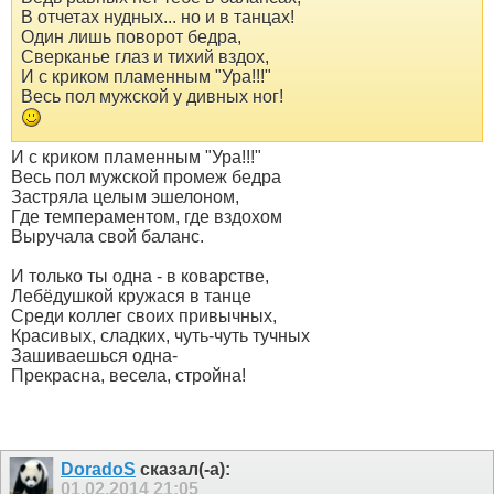
В отчетах нудных... но и в танцах!
Один лишь поворот бедра,
Сверканье глаз и тихий вздох,
И с криком пламенным "Ура!!!"
Весь пол мужской у дивных ног!
И с криком пламенным "Ура!!!"
Весь пол мужской промеж бедра
Застряла целым эшелоном,
Где темпераментом, где вздохом
Выручала свой баланс.
И только ты одна - в коварстве,
Лебёдушкой кружася в танце
Среди коллег своих привычных,
Красивых, сладких, чуть-чуть тучных
Зашиваешься одна-
Прекрасна, весела, стройна!
DoradoS
сказал(-а):
01.02.2014
21:05