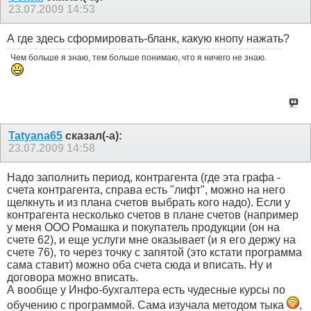
23.07.2009
14:53
А где здесь сформировать-бланк, какую кнопу нажать?
Чем больше я знаю, тем больше понимаю, что я ничего не знаю.
Tatyana65
сказал(-а):
23.07.2009
14:58
Надо заполнить период, контрагента (где эта графа -
счета контрагента, справа есть "лифт", можно на него
щелкнуть и из плана счетов выбрать кого надо). Если у
контрагента несколько счетов в плане счетов (например
у меня ООО Ромашка и покупатель продукции (он на
счете 62), и еще услуги мне оказывает (и я его держу на
счете 76), то через точку с запятой (это кстати программа
сама ставит) можно оба счета сюда и вписать. Ну и
договора можно вписать.
А вообще у Инфо-бухгалтера есть чудесные курсы по
обучению с программой. Сама изучала методом тыка
,