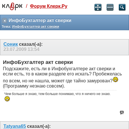
/
Форум Клерк.Ру
Святые угодники, Клерк без рекламы
прекрасен:)
ИнфоБухгалтер акт сверки
Тема:
ИнфоБухгалтер акт сверки
месяц
99
₽
3 месяца
Соник
сказал(-а):
259
₽
23.07.2009
13:54
-10%
полгода
ИнфоБухгалтер акт сверки
499
₽
Подскажите, есть ли в Инфобухгалтере акт сверки и
-15%
если есть, то в каком разделе его искать? Пробежелась
Отмена
Оплатить
по всем, но не нашла, может где тайно замурован?
(Программу незнаю совсем).
Чем больше я знаю, тем больше понимаю, что я ничего не знаю.
Tatyana65
сказал(-а):