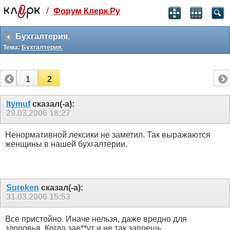
/
Форум Клерк.Ру
Святые угодники, Клерк без рекламы
прекрасен:)
Бухгалтерия.
Тема:
Бухгалтерия.
месяц
99
₽
3 месяца
1
2
259
₽
-10%
полгода
ltymuf
сказал(-а):
29.03.2006
18:27
499
₽
-15%
Отмена
Оплатить
Ненормативной лексики не заметил. Так выражаются
женщины в нашей бухгалтерии.
Sureken
сказал(-а):
31.03.2006
15:53
Все пристойно. Иначе нельзя, даже вредно для
здоровья. Когда зае**ут и не так запоешь.