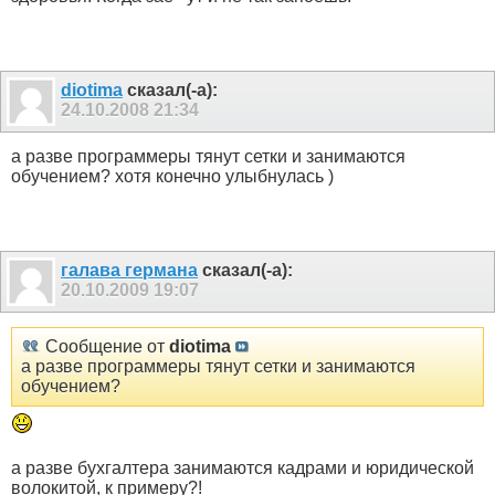
diotima
сказал(-а):
24.10.2008
21:34
а разве программеры тянут сетки и занимаются
обучением? хотя конечно улыбнулась )
галава германа
сказал(-а):
20.10.2009
19:07
Сообщение от
diotima
а разве программеры тянут сетки и занимаются
обучением?
а разве бухгалтера занимаются кадрами и юридической
волокитой, к примеру?!