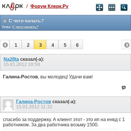
/
Форум Клерк.Ру
Святые угодники, Клерк без рекламы
прекрасен:)
С чего начать?
Тема:
С чего начать?
месяц
99
₽
3 месяца
1
2
3
4
5
6
259
₽
-10%
полгода
Na28ta
сказал(-а):
15.01.2012
10:50
499
₽
-15%
Отмена
Оплатить
Галина-Ростов
, вы молодец! Удачи вам!
Галина-Ростов
сказал(-а):
15.01.2012
11:32
спасибо за поддержку. А клиент этот - это ип на енвд с 1
работником. За два работника возьму 1500.