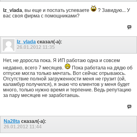
Iz_vlada
, вы еще и поспать успеваете
? Завидую... У
вас своя фирма с помощниками?
Iz_vlada
сказал(-а):
26.01.2012
11:35
Нет, не доросла пока. Я ИП работаю одна и совсем
недавно, всего 7 месяцев.
Пока работала на дядю об
отпуске могла только мечтать. Вот сейчас отрываюсь.
Отсутствие полной загруженности меня не грузит (ой,
каламбур получился), я знаю что клиентов у меня будет
много, только нужно время и терпение. Ведь репутацию
за пару месяцев не заработаешь.
Na28ta
сказал(-а):
26.01.2012
11:44