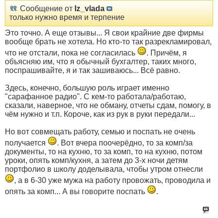
Сообщение от
Iz_vlada
только нужно время и терпение
Это точно. А еще отзывы... Я свои крайние две фирмы
вообще брать не хотела. Но кто-то так разрекламировал,
что не отстали, пока не согласилась
. Причём, я
объясняю им, что я обычный бухгалтер, таких много,
поспрашивайте, я и так зашиваюсь... Всё равно.
Здесь, конечно, большую роль играет именно
"сарафанное радио". С кем-то работала/работаю,
сказали, наверное, что не обману, отчеты сдам, помогу, в
чём нужно и т.п. Короче, как из рук в руки передали...
Но вот совмещать работу, семью и поспать не очень
получается
. Вот вчера поочерёдно, то за комп/за
документы, то на кухню, то за комп, то на кухню, потом
уроки, опять комп/кухня, а затем до 3-х ночи детям
портфолио в школу доделывала, чтобы утром отнесли
, а в 6-30 уже мужа на работу провожать, проводила и
опять за комп... А вы говорите поспать
.