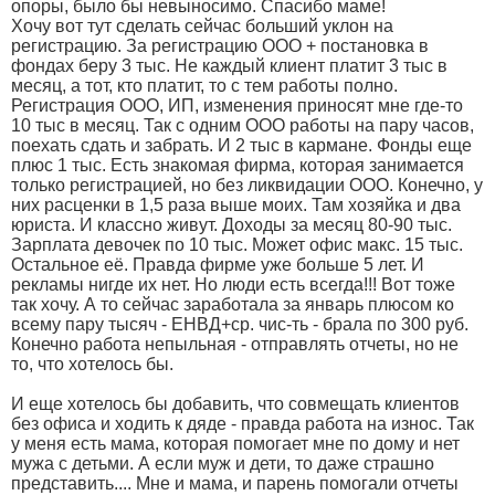
опоры, было бы невыносимо. Спасибо маме!
Хочу вот тут сделать сейчас больший уклон на
регистрацию. За регистрацию ООО + постановка в
фондах беру 3 тыс. Не каждый клиент платит 3 тыс в
месяц, а тот, кто платит, то с тем работы полно.
Регистрация ООО, ИП, изменения приносят мне где-то
10 тыс в месяц. Так с одним ООО работы на пару часов,
поехать сдать и забрать. И 2 тыс в кармане. Фонды еще
плюс 1 тыс. Есть знакомая фирма, которая занимается
только регистрацией, но без ликвидации ООО. Конечно, у
них расценки в 1,5 раза выше моих. Там хозяйка и два
юриста. И классно живут. Доходы за месяц 80-90 тыс.
Зарплата девочек по 10 тыс. Может офис макс. 15 тыс.
Остальное её. Правда фирме уже больше 5 лет. И
рекламы нигде их нет. Но люди есть всегда!!! Вот тоже
так хочу. А то сейчас заработала за январь плюсом ко
всему пару тысяч - ЕНВД+ср. чис-ть - брала по 300 руб.
Конечно работа непыльная - отправлять отчеты, но не
то, что хотелось бы.
И еще хотелось бы добавить, что совмещать клиентов
без офиса и ходить к дяде - правда работа на износ. Так
у меня есть мама, которая помогает мне по дому и нет
мужа с детьми. А если муж и дети, то даже страшно
представить.... Мне и мама, и парень помогали отчеты