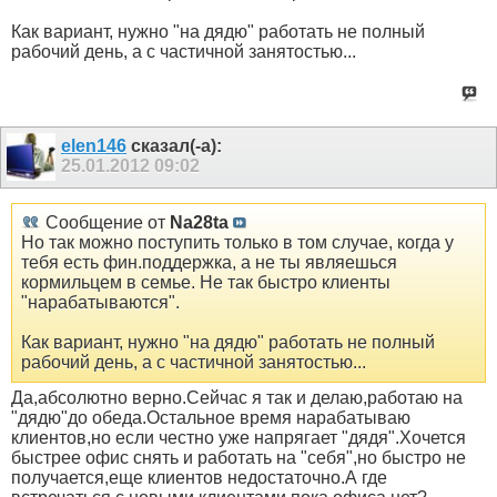
Как вариант, нужно "на дядю" работать не полный
рабочий день, а с частичной занятостью...
elen146
сказал(-а):
25.01.2012
09:02
Сообщение от
Na28ta
Но так можно поступить только в том случае, когда у
тебя есть фин.поддержка, а не ты являешься
кормильцем в семье. Не так быстро клиенты
"нарабатываются".
Как вариант, нужно "на дядю" работать не полный
рабочий день, а с частичной занятостью...
Да,абсолютно верно.Сейчас я так и делаю,работаю на
"дядю"до обеда.Остальное время нарабатываю
клиентов,но если честно уже напрягает "дядя".Хочется
быстрее офис снять и работать на "себя",но быстро не
получается,еще клиентов недостаточно.А где