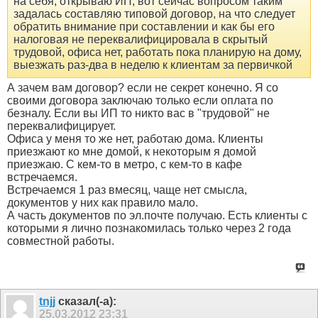
на себя, открываю ИП, вот сейчас вопросом таким
задалась составляю типовой договор, на что следует
обратить внимание при составлении и как бы его
налоговая не переквалифицировала в скрытый
трудовой, офиса нет, работать пока планирую на дому,
выезжать раз-два в неделю к клиентам за первичкой
А зачем вам договор? если не секрет конечно. Я со
своими договора заключаю только если оплата по
безналу. Если вы ИП то никто вас в "трудовой" не
переквалифицирует.
Офиса у меня то же нет, работаю дома. Клиенты
приезжают ко мне домой, к некоторым я домой
приезжаю. С кем-то в метро, с кем-то в кафе
встречаемся.
Встречаемся 1 раз вмесяц, чаще нет смысла,
документов у них как правило мало.
А часть документов по эл.почте получаю. Есть клиенты с
которыми я лично познакомилась только через 2 года
совместной работы.
tnjj
сказал(-а):
25.03.2012
23:31