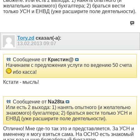
сможете. Или есть 2 выхода: 1) нанять опытного (и
желательно знакомого) бухгалтера; 2) браться вести
только УСН и ЕНВД (уже расширите поле деятельности).
Tory.zd
сказал(-а):
13.02.2013
09:07
Сообщение от
Кристин@
Начинаем с предложения услуги по ведению 50 счета
ибо касса!
Кстати - мысль!
Сообщение от
Na28ta
Или есть 2 выхода: 1) нанять опытного (и желательно
знакомого) бухгалтера; 2) браться вести только УСН и
ЕНВД (уже расширите поле деятельности).
Отлично! Мне где-то так это и представляется. За УСН и
вмененку я могу взяться сама. На ОСНО есть знакомый
и как-раз нынче безработный бухгалтер.