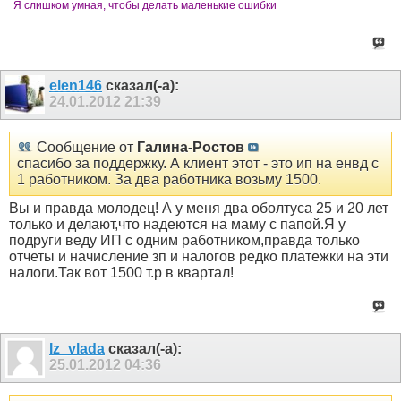
Я слишком умная, чтобы делать маленькие ошибки
elen146
сказал(-а):
24.01.2012
21:39
Сообщение от
Галина-Ростов
спасибо за поддержку. А клиент этот - это ип на енвд с
1 работником. За два работника возьму 1500.
Вы и правда молодец! А у меня два оболтуса 25 и 20 лет
только и делают,что надеются на маму с папой.Я у
подруги веду ИП с одним работником,правда только
отчеты и начисление зп и налогов редко платежки на эти
налоги.Так вот 1500 т.р в квартал!
Iz_vlada
сказал(-а):
25.01.2012
04:36