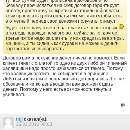
тут вся сумма будет прописана в договоре и по
безналу перечисляться на счет, договор гарантирует
оплату, просто хочу конкретики и стабильной оплаты,
хочу прописать сроки оплаты ежемесячно чтобы хоть
в отчетный период свои денежки получать, стимул
будет за несдачу отчетов расплатиться у некоторых
а то ведь подожди немного вот сейчас за то, другое,
третье пятое надо заплатить, у них кредиты, квартиры,
машины, а ты сидишь как дурак и не можешь деньги
заработанные выцарапать
Договор вам в получении денег ничем не поможет. Если
клиент тянет с оплатой то одно из двух либо он типичный
халявщик и надо просто избавляться от такого. Потому
что халявщик платить не собирается в принципе.
Либо вы изначально неправильно договорились. Т.е. не
обозначили четко день когда он вам должен отдать
деньги. Поэтому у него есть возможность тянуть и
увиливать.
tnjj
сказал(-а):
26.03.2012
00:03