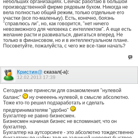
небольших организациях. Сейчас работаю в большой
производственной фирме рядовым бухом. Никогда не
вела полностью общий режим, только отдельные его
участки (все по-маленьку). Есть, конечно, боязнь
"справлюсь ли", но, как говорится, "нет ничего
невозможного для человека с интеллектом". А еще есть
желание расти и развиваться, двигаться вперед. Не
только в финансовом, но и в интеллектуальном плане.
Посоветуйте, пожалуйста, с чего же все-таки начать?
Кристин@
сказал(-а):
12.02.2013
17:39
Сегодня мне принесли для ознакомления "нулевой
баланс"
ну очеееень нулевой, в смысле абсолютно.
Тоже кто-то решил подзаработать и сделать
предпринимателям "удобно"
Бухгалтер не равно бизнесмен.
Бизнесмен начиная бизнес не вспоминает, что он
бухгалтер.
Бухгалтер на аутсорсинге - это абсолютно тождественно
бухгалтеру по найму, только задницей шевелит быстрее