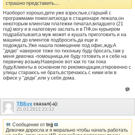
страшно представить....
Наоборот хорошо,дети уже взрослые,старший с
программами помогает,когда в стационаре лежала,он
некоторым клиентам платежки печатал,младшего (21
год) могу и в налоговую заслать и в ПФ,он курьером
подрабатывает,а муж может и кушать приготовить и на
машине до клиентов подбросить,да еще и
подождать.Уже нашла помещение под офис,жду.А
"дядю" наверное тоже по-тихоньку буду бросать,там у
меня девочка -помощница,ее буду готовить и к себе на
первичку возьму.Наверное вот как то так пока
буду.Клиенты в основном по рекомендации,откровенно с
улицы стараюсь не брать,встречаюсь с ними или в
офисе у "дяди",или у себя дома.
ТВБух
сказал(-а):
25.03.2012
23:12
Сообщение от
tnjj
Девочки доросла и я морально чтобы начать работать