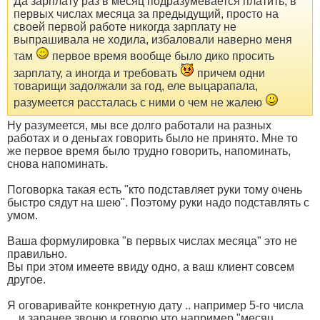
Да зарплату раз в месяц подразумевается платить, в
первых числах месяца за предыдущий, просто на
своей первой работе никогда зарплату не
выпрашивала не ходила, избаловали наверно меня
там
первое время вообще было дико просить
зарплату, а иногда и требовать
причем одни
товарищи задолжали за год, еле выцарапала,
разумеется рассталась с ними о чем не жалею
Ну разумеется, мы все долго работали на разных
работах и о деньгах говорить было не принято. Мне то
же первое время было трудно говорить, напоминать,
снова напоминать.
Поговорка такая есть "кто подставляет руки тому очень
быстро сядут на шею". Поэтому руки надо подставлять с
умом.
Ваша формулировка "в первых числах месяца" это не
правильно.
Вы при этом имеете ввиду одно, а ваш клиент совсем
другое.
Я оговаривайте конкретную дату .. например 5-го числа
... и заранее звоню и говорю что например "месяц