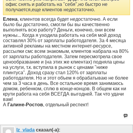
офис снять и работать на "себя",но быстро не
получается,еще клиентов недостаточно.
Елена
, клиентов всегда будет недостаточно. А если
было бы достаточно, смогли бы вы качественно
выполнять всю работу? Деньги, конечно, они всем
нужны... Когда я уходила работать на себя мой доход
составлял 30% от зарплаты работодателя. За 4 месяца
активной рекламы на местном интернет-ресурсе,
рассылки смс всем знакомым, клиентов набрала на 80%
от зарплаты работодателя. Затем пересмотрела свое
ценообразвание и (на этих же клиентах) подняла цены
на услуги, т.к. вступила в рынок с ценами "ниже
плинтуса". Доход сразу стал 120% от зарплаты
работодателя. Но и этот объем я обрабатываю не более
чем за 3 часа в день. Все остальное время занимаюсь
домом, ребенком, сплю в конце-концов. В общем как ни
крути работа на себя ВСЕГДА выгодней. Так что удачи
вам!
А
Галине-Ростов
, отдельный респект!
Iz_vlada
сказал(-а):