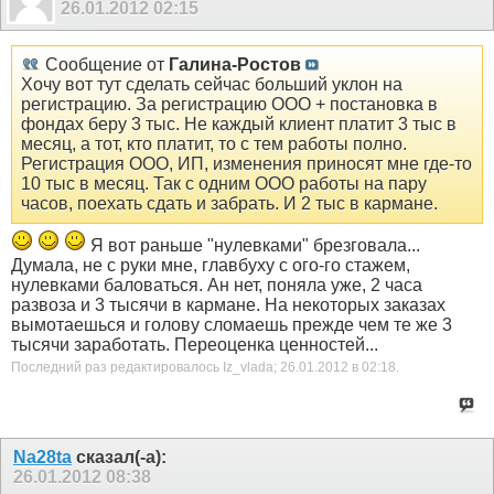
26.01.2012
02:15
Сообщение от
Галина-Ростов
Хочу вот тут сделать сейчас больший уклон на
регистрацию. За регистрацию ООО + постановка в
фондах беру 3 тыс. Не каждый клиент платит 3 тыс в
месяц, а тот, кто платит, то с тем работы полно.
Регистрация ООО, ИП, изменения приносят мне где-то
10 тыс в месяц. Так с одним ООО работы на пару
часов, поехать сдать и забрать. И 2 тыс в кармане.
Я вот раньше "нулевками" брезговала...
Думала, не с руки мне, главбуху с ого-го стажем,
нулевками баловаться. Ан нет, поняла уже, 2 часа
развоза и 3 тысячи в кармане. На некоторых заказах
вымотаешься и голову сломаешь прежде чем те же 3
тысячи заработать. Переоценка ценностей...
Последний раз редактировалось Iz_vlada; 26.01.2012 в
02:18
.
Na28ta
сказал(-а):
26.01.2012
08:38