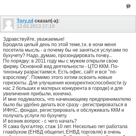
Tory.zd
сказал(-а):
12.02.2013
17:10
Здравствуйте, уважаемые!
Бродила целый день по этой теме,т.к. в ночи меня
посетила мысль - а почему бы не заняться услугами по
бухучету? Надо, думаю, прозондировать почву...
По порядку: в 2011 году мы с мужем открыли свою
фирму. Основной вид деятельности - ЦТО ККМ. По-
тихоньку разрастаемся. Есть офис, сайт и все "по-
взрослому". Помимо этого хотим освоить новые
горизонты. Для улучшения конкурентноспособности (у
нас 2 больших и матерых конкурента в городе) и для
увеличения прибыли, конечно.
И мне подумалось, что начинающему предпринимателю
было бы удобно делать все сразу - регистрироваться в
ИФНС, фондах, регистрировать и обслуживать ККМ и
получать услуги по бухучету.
И возник вопрос - с чего начать?
Я сама бухгалтер, стаж 10 лет. Несколько лет работала
главбухом (ЕНВД общепит, ЕНВД торговля) в очень