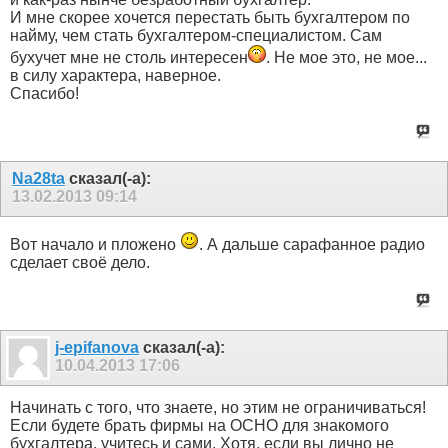
И мне скорее хочется перестать быть бухгалтером по
найму, чем стать бухгалтером-специалистом. Сам
бухучет мне не столь интересен
. Не мое это, не мое...
в силу характера, наверное.
Спасибо!
Na28ta
сказал(-а):
13.02.2013
09:14
Вот начало и пложено
. А дальше сарафанное радио
сделает своё дело.
j-epifanova
сказал(-а):
10.04.2013
17:06
Начинать с того, что знаете, но этим не ограничиваться!
Если будете брать фирмы на ОСНО для знакомого
бухгалтера, учитесь и сами. Хотя, если вы лично не