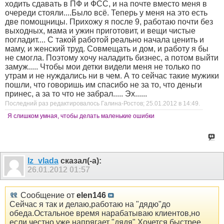
ходить сдавать в ПФ и ФСС, и на почте вместо меня в
очереди стояли....Было всё. Теперь у меня на это есть
две помощницы. Прихожу я после 9, работаю почти без
выходных, мама и ужин приготовит, и вещи чистые
погладит.... С такой работой реально начала ценить и
маму, и женский труд. Совмещать и дом, и работу я бы
не смогла. Поэтому хочу наладить бизнес, а потом выйти
замуж..... Чтобы мои детки видели меня не только по
утрам и не нуждались ни в чем. А то сейчас такие мужики
пошли, что говоришь им спасибо не за то, что деньги
принес, а за то что не забрал..... Эх......
Последний раз редактировалось Галина-Ростов; 25.01.2012 в
14:49
.
Я слишком умная, чтобы делать маленькие ошибки
Iz_vlada
сказал(-а):
26.01.2012
01:57
Сообщение от
elen146
Сейчас я так и делаю,работаю на "дядю"до
обеда.Остальное время нарабатываю клиентов,но
если честно уже напрягает "дядя".Хочется быстрее