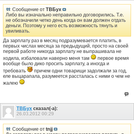
Сообщение от
ТВБух
Либо вы изначально неправильно договорились. Т.е.
не обозначили четко день когда он вам должен отдать
деньги. Поэтому у него есть возможность тянуть и
увиливать.
Да зарплату раз в месяц подразумевается платить, в
первых числах месяца за предыдущий, просто на своей
первой работе никогда зарплату не выпрашивала не
ходила, избаловали наверно меня там
первое время
вообще было дико просить зарплату, а иногда и
требовать
причем одни товарищи задолжали за год,
еле выцарапала, разумеется рассталась с ними о чем не
жалею
ТВБух
сказал(-а):
26.03.2012
00:29
Сообщение от
tnjj