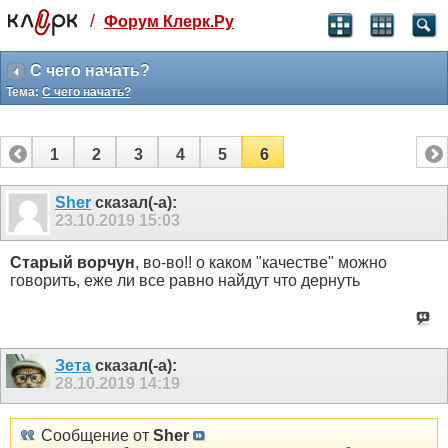
/
Форум Клерк.Ру
Святые угодники, Клерк без рекламы
прекрасен:)
С чего начать?
Тема:
С чего начать?
месяц
99
₽
3 месяца
1
2
3
4
5
6
259
₽
-10%
полгода
Sher
сказал(-а):
23.10.2019
15:03
499
₽
-15%
Отмена
Оплатить
Старый ворчун
, во-во!! о каком "качестве" можно
говорить, еже ли все равно найдут что дернуть
Зета
сказал(-а):
28.10.2019
14:19
Сообщение от
Sher