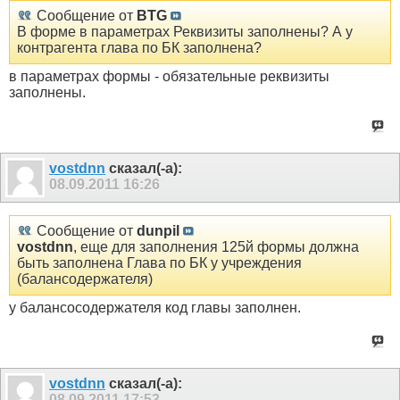
Сообщение от
BTG
В форме в параметрах Реквизиты заполнены? А у
контрагента глава по БК заполнена?
в параметрах формы - обязательные реквизиты
заполнены.
vostdnn
сказал(-а):
08.09.2011
16:26
Сообщение от
dunpil
vostdnn
, еще для заполнения 125й формы должна
быть заполнена Глава по БК у учреждения
(балансодержателя)
у балансосодержателя код главы заполнен.
vostdnn
сказал(-а):
08.09.2011
17:53