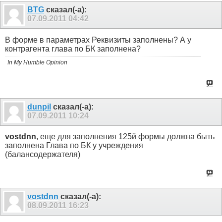
BTG
сказал(-а):
07.09.2011
04:42
В форме в параметрах Реквизиты заполнены? А у
контрагента глава по БК заполнена?
In My Humble Opinion
dunpil
сказал(-а):
07.09.2011
10:24
vostdnn
, еще для заполнения 125й формы должна быть
заполнена Глава по БК у учреждения
(балансодержателя)
vostdnn
сказал(-а):
08.09.2011
16:23