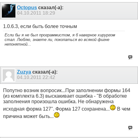
Octopus
сказал(-а):
04.10.2011
18:29
1.0.6.3, если быть более точным
Если бы я не был программистом, я б наверное хирургом
стал. Люблю, знаете ли, покопаться во всякой фигне
непонятной...
Zuzya
сказал(-а):
04.10.2011
22:42
Попутно возник вопросик...При заполнении формы 164
(из комплекта 6.3) выскакивает ошибка - "В обработке
заполнения произошла ошибка. Не обнаружена
исходная форма 127". Форма 127 сохранена...
В чем
причина может быть...