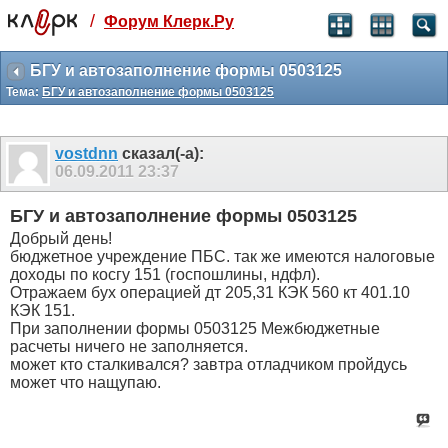
/
Форум Клерк.Ру
Святые угодники, Клерк без рекламы
прекрасен:)
БГУ и автозаполнение формы 0503125
Тема:
БГУ и автозаполнение формы 0503125
месяц
99
₽
3 месяца
vostdnn
сказал(-а):
259
₽
06.09.2011
23:37
-10%
полгода
БГУ и автозаполнение формы 0503125
499
₽
Добрый день!
-15%
бюджетное учреждение ПБС. так же имеются налоговые
Отмена
Оплатить
доходы по косгу 151 (госпошлины, ндфл).
Отражаем бух операцией дт 205,31 КЭК 560 кт 401.10
КЭК 151.
При заполнении формы 0503125 Межбюджетные
расчеты ничего не заполняется.
может кто сталкивался? завтра отладчиком пройдусь
может что нащупаю.