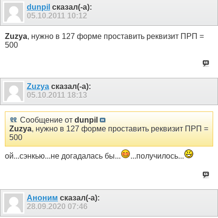
dunpil
сказал(-а):
05.10.2011
10:12
Zuzya
, нужно в 127 форме проставить реквизит ПРП =
500
Zuzya
сказал(-а):
05.10.2011
18:13
Сообщение от
dunpil
Zuzya
, нужно в 127 форме проставить реквизит ПРП =
500
ой...сэнкью...не догадалась бы...
...получилось...
Аноним
сказал(-а):
28.09.2020
07:46