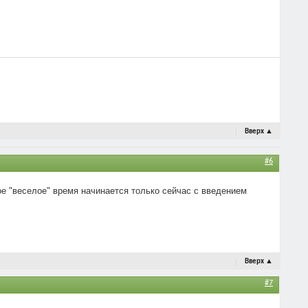
Вверх
▲
#6
мое "веселое" время начинается только сейчас с введением
Вверх
▲
#7