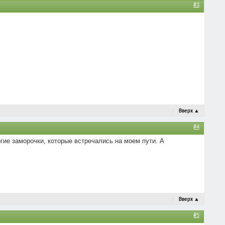
#3
Вверх
▲
#4
гие заморочки, которые встречались на моем пути. А
Вверх
▲
#5