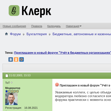
Новые сообщения
Правила
Календарь
Навигация
Форум
Бухгалтерия
Бюджетные, автономные и казенны
Тема:
Приглашаем в новый форум "Учёт в бюджетных организациях
11.02.2005,
15:53
ToT
Приглашаем в новый форум "Учёт в
Модератор
Уважаемые коллеги, с целью объеди
модератора любезно согласился взят
форума практически с момента осно
Регистрация
16.08.2021