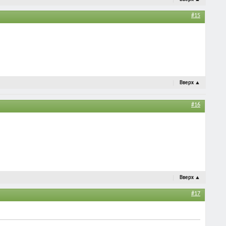
#15
Вверх
▲
#16
Вверх
▲
#17