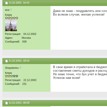
11.02.2005,
16:42
asa
Даже не знаю - поздравлять или соч
Во всяком случае, желаю успехов!
Клерк
Регистрация
04.12.2002
Адрес
Москва
Сообщений
938
11.02.2005,
18:54
В свое время я отработала в бюджет
Shepelenko
составление сметы доходов и расходо
Клерк
Но знаю точно, что бух.учет в бюдж
Успехов нам всем!
Регистрация
22.12.2003
Сообщений
231
12.02.2005,
08:08