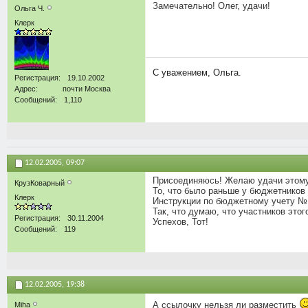
Замечательно! Олег, удачи!
Ольга Ч.
Клерк
С уважением, Ольга.
Регистрация
19.10.2002
Адрес
почти Москва
Сообщений
1,110
12.02.2005,
09:07
Присоединяюсь! Желаю удачи этом
КрузКоварный
То, что было раньше у бюджетников 
Клерк
Инструкции по бюджетному учету №
Так, что думаю, что участников этог
Регистрация
30.11.2004
Успехов, Тот!
Сообщений
119
12.02.2005,
19:38
А ссылочку нельзя ли разместить
Miha